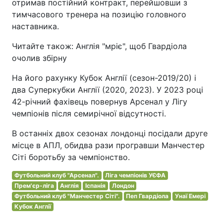
отримав постійний контракт, перейшовши з
тимчасового тренера на позицію головного
наставника.
Читайте також: Англія "мріє", щоб Гвардіола
очолив збірну
На його рахунку Кубок Англії (сезон-2019/20) і
два Суперкубки Англії (2020, 2023). У 2023 році
42-річний фахівець повернув Арсенал у Лігу
чемпіонів після семирічної відсутності.
В останніх двох сезонах лондонці посідали друге
місце в АПЛ, обидва рази програвши Манчестер
Сіті боротьбу за чемпіонство.
Футбольний клуб "Арсенал".
Ліга чемпіонів УЄФА
Прем'єр-ліга
Англія
Іспанія
Лондон
Футбольний клуб "Манчестер Сіті".
Пеп Гвардіола
Унаї Емері
Кубок Англії