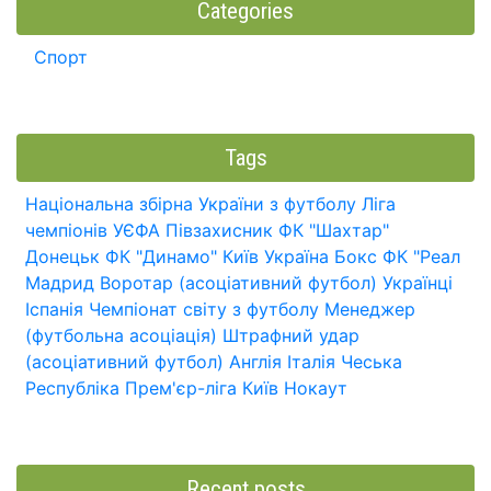
Categories
Спорт
Tags
Національна збірна України з футболу
Ліга
чемпіонів УЄФА
Півзахисник
ФК "Шахтар"
Донецьк
ФК "Динамо" Київ
Україна
Бокс
ФК "Реал
Мадрид
Воротар (асоціативний футбол)
Українці
Іспанія
Чемпіонат світу з футболу
Менеджер
(футбольна асоціація)
Штрафний удар
(асоціативний футбол)
Англія
Італія
Чеська
Республіка
Прем'єр-ліга
Київ
Нокаут
Recent posts