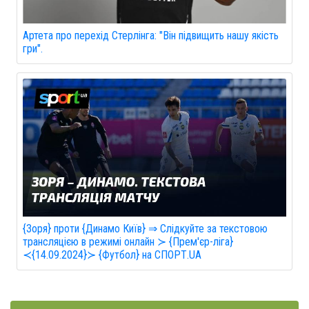
Артета про перехід Стерлінга: "Він підвищить нашу якість
гри".
{Зоря} проти {Динамо Київ} ⇒ Слідкуйте за текстовою
трансляцією в режимі онлайн ≻ {Прем'єр-ліга}
≺{14.09.2024}≻ {Футбол} на СПОРТ.UA