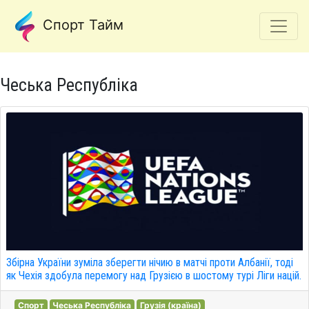
Спорт Тайм
Чеська Республіка
Збірна України зуміла зберегти нічию в матчі проти Албанії, тоді
як Чехія здобула перемогу над Грузією в шостому турі Ліги націй.
Спорт
Чеська Республіка
Грузія (країна)