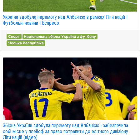
Україна здобула перемогу над Албанією в рамках Ліги націй |
Футбольні новини | Еспресо
Спорт
Національна збірна України з футболу
Чеська Республіка
Збірна України здобула перемогу над Албанією і забезпечила
собі місце у плейоф за право потрапити до елітного дивізіону
Ліги націй (відео)