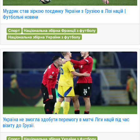
Мудрик став зіркою поєдинку України з Грузією в Лізі націй |
Футбольні новини
Спорт
Національна збірна Франції з футболу
Національна збірна України з футболу
Україна не змогла здобути перемогу в матчі Ліги націй під час
візиту до Грузії.
Спорт
Національна збірна України з футболу