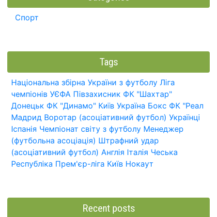
Спорт
Tags
Національна збірна України з футболу
Ліга
чемпіонів УЄФА
Півзахисник
ФК "Шахтар"
Донецьк
ФК "Динамо" Київ
Україна
Бокс
ФК "Реал
Мадрид
Воротар (асоціативний футбол)
Українці
Іспанія
Чемпіонат світу з футболу
Менеджер
(футбольна асоціація)
Штрафний удар
(асоціативний футбол)
Англія
Італія
Чеська
Республіка
Прем'єр-ліга
Київ
Нокаут
Recent posts