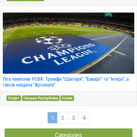
Ліга чемпіонів УЄФА. Тріумфи "Шахтаря", "Баварії" та "Інтера", а
також невдача "Арсенала".
Спорт
Чеська Республіка
Італія
1
2
3
4
Categories