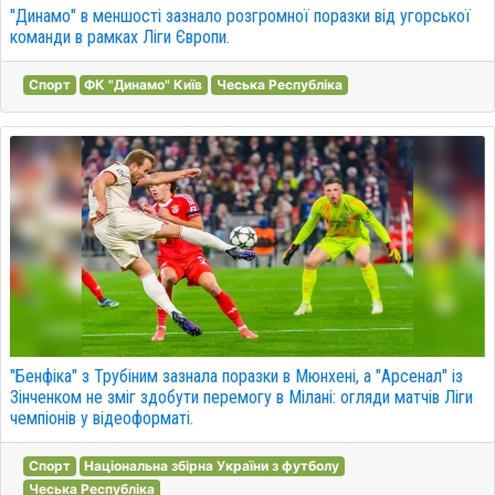
"Динамо" в меншості зазнало розгромної поразки від угорської
команди в рамках Ліги Європи.
Спорт
ФК "Динамо" Київ
Чеська Республіка
"Бенфіка" з Трубіним зазнала поразки в Мюнхені, а "Арсенал" із
Зінченком не зміг здобути перемогу в Мілані: огляди матчів Ліги
чемпіонів у відеоформаті.
Спорт
Національна збірна України з футболу
Чеська Республіка