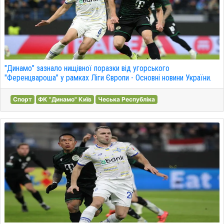
"Динамо" зазнало нищівної поразки від угорського
"Ференцвароша" у рамках Ліги Європи - Основні новини України.
Спорт
ФК "Динамо" Київ
Чеська Республіка