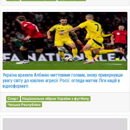
Україна вразила Албанію миттєвими голами, знову привернувши
увагу світу до ювілею агресії Росії: огляди матчів Ліги націй в
відеоформаті.
Спорт
Національна збірна України з футболу
Чеська Республіка