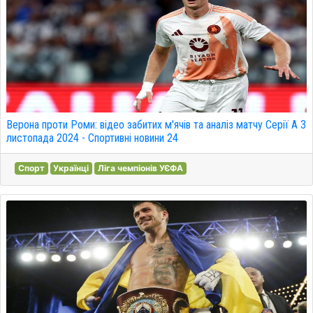
Верона проти Роми: відео забитих м'ячів та аналіз матчу Серії А 3
листопада 2024 - Спортивні новини 24
Спорт
Українці
Ліга чемпіонів УЄФА