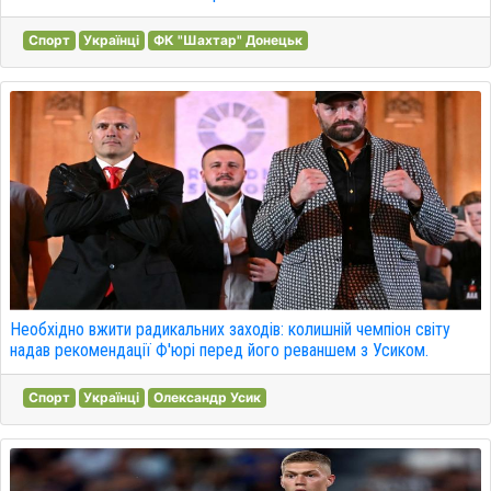
Спорт
Українці
ФК "Шахтар" Донецьк
Необхідно вжити радикальних заходів: колишній чемпіон світу
надав рекомендації Ф'юрі перед його реваншем з Усиком.
Спорт
Українці
Олександр Усик