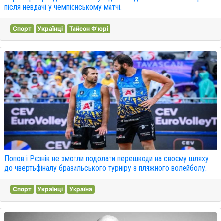
після невдачі у чемпіонському матчі.
Спорт
Українці
Тайсон Ф'юрі
Попов і Рєзнік не змогли подолати перешкоди на своєму шляху
до чвертьфіналу бразильського турніру з пляжного волейболу.
Спорт
Українці
Україна