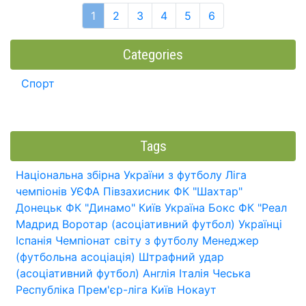
1
2
3
4
5
6
Categories
Спорт
Tags
Національна збірна України з футболу
Ліга
чемпіонів УЄФА
Півзахисник
ФК "Шахтар"
Донецьк
ФК "Динамо" Київ
Україна
Бокс
ФК "Реал
Мадрид
Воротар (асоціативний футбол)
Українці
Іспанія
Чемпіонат світу з футболу
Менеджер
(футбольна асоціація)
Штрафний удар
(асоціативний футбол)
Англія
Італія
Чеська
Республіка
Прем'єр-ліга
Київ
Нокаут