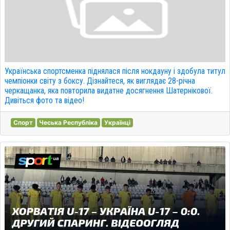
Українська спортсменка піднялася після нокдауну і здобула титул
чемпіонки світу з боксу. Дізнайтеся, як виглядає 28-річна
черкащанка, яка повторила видатне досягнення Шатернікової.
Дивіться фото та відео!
Спорт
Чеська Республіка
Українці