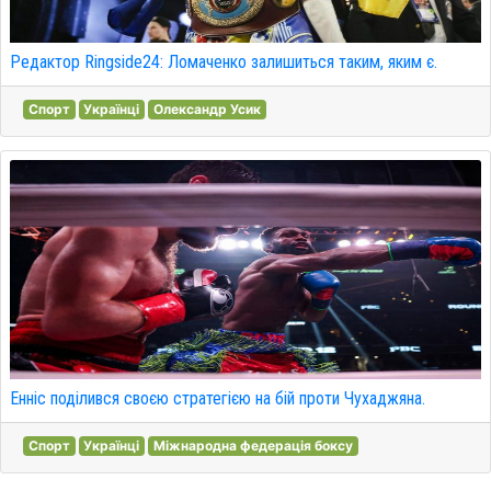
Редактор Ringside24: Ломаченко залишиться таким, яким є.
Спорт
Українці
Олександр Усик
Енніс поділився своєю стратегією на бій проти Чухаджяна.
Спорт
Українці
Міжнародна федерація боксу