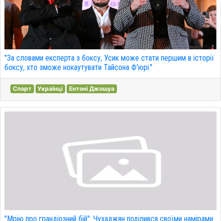
"За словами експерта з боксу, Усик може стати першим в історії
боксу, хто зможе нокаутувати Тайсона Ф'юрі."
Спорт
Українці
Ентоні Джошуа
"Мрію про грандіозний бій": Чухаджян поділився своїми намірами