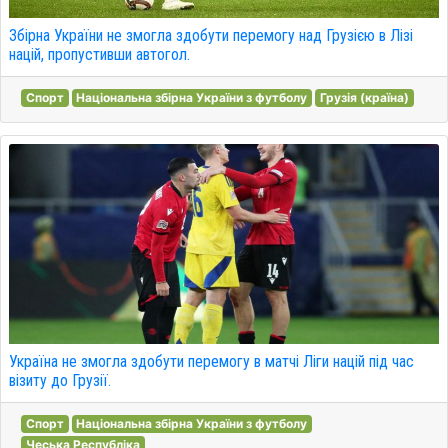
Збірна України не змогла здобути перемогу над Грузією в Лізі
націй, пропустивши автогол.
Спорт
Національна збірна України з футболу
Грузія (країна)
Україна не змогла здобути перемогу в матчі Ліги націй під час
візиту до Грузії.
Спорт
Національна збірна України з футболу
Чеська Республіка