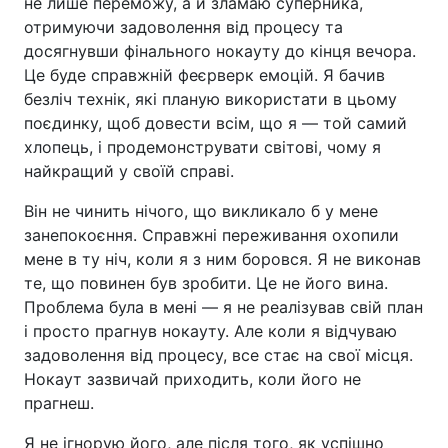
не лише переможу, а й зламаю суперника,
отримуючи задоволення від процесу та
досягнувши фінального нокауту до кінця вечора.
Це буде справжній феєрверк емоцій. Я бачив
безліч технік, які планую використати в цьому
поєдинку, щоб довести всім, що я — той самий
хлопець, і продемонструвати світові, чому я
найкращий у своїй справі.
Він не чинить нічого, що викликало б у мене
занепокоєння. Справжні переживання охопили
мене в ту ніч, коли я з ним боровся. Я не виконав
те, що повинен був зробити. Це не його вина.
Проблема була в мені — я не реалізував свій план
і просто прагнув нокауту. Але коли я відчуваю
задоволення від процесу, все стає на свої місця.
Нокаут зазвичай приходить, коли його не
прагнеш.
Я не ігнорую його, але після того, як успішно