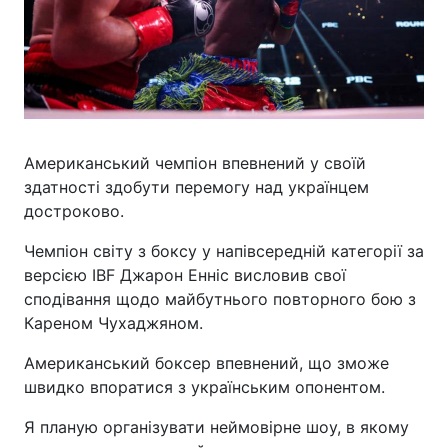
Американський чемпіон впевнений у своїй
здатності здобути перемогу над українцем
достроково.
Чемпіон світу з боксу у напівсередній категорії за
версією IBF Джарон Енніс висловив свої
сподівання щодо майбутнього повторного бою з
Кареном Чухаджяном.
Американський боксер впевнений, що зможе
швидко впоратися з українським опонентом.
Я планую організувати неймовірне шоу, в якому