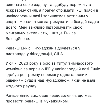
виконаю свою задачу та здобуду перемогу в
яскравому стилі, я прагну отримати інші пояси в
напівсередній вазі і залишатися активним у
спорті. Не хочеться затримуватися без дій надто
довго. Мені важливо підтримувати свою
ментальну активність, - цитує Енніса
BoxingScene.
Реванш Енніс - Чухаджян відбудеться 9
листопада у Філадельфії, США.
У січні 2023 року в бою за титул тимчасового
чемпіона за версією IBF у напівсередній вазі Енніс
здобув розгромну перемогу одноголосним
рішенням суддів над Чухаджяном, який не взяв
жодного раунду.
Раніше Енніс висловив невдоволення, що має
провести реванш із Чухаджяном.