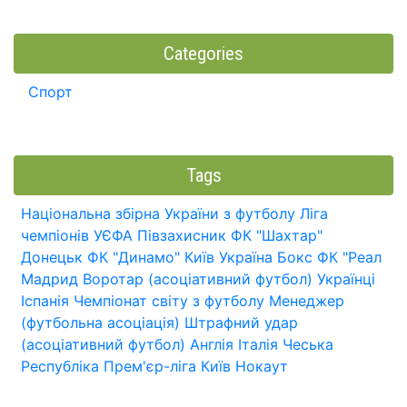
Categories
Спорт
Tags
Національна збірна України з футболу
Ліга
чемпіонів УЄФА
Півзахисник
ФК "Шахтар"
Донецьк
ФК "Динамо" Київ
Україна
Бокс
ФК "Реал
Мадрид
Воротар (асоціативний футбол)
Українці
Іспанія
Чемпіонат світу з футболу
Менеджер
(футбольна асоціація)
Штрафний удар
(асоціативний футбол)
Англія
Італія
Чеська
Республіка
Прем'єр-ліга
Київ
Нокаут