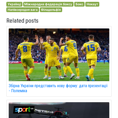
Українці
Міжнародна федерація боксу
Бокс
Нокаут
Напівсередня вага
Філадельфія
Related posts
Збірна України представить нову форму: дата презентації
- Полеміка