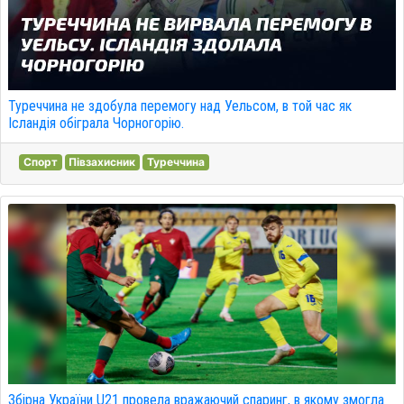
Туреччина не здобула перемогу над Уельсом, в той час як
Ісландія обіграла Чорногорію.
Спорт
Півзахисник
Туреччина
Збірна України U21 провела вражаючий спаринг, в якому змогла