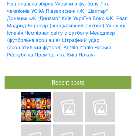
Національна збірна України з футболу
Ліга
чемпіонів УЄФА
Півзахисник
ФК "Шахтар"
Донецьк
ФК "Динамо" Київ
Україна
Бокс
ФК "Реал
Мадрид
Воротар (асоціативний футбол)
Українці
Іспанія
Чемпіонат світу з футболу
Менеджер
(футбольна асоціація)
Штрафний удар
(асоціативний футбол)
Англія
Італія
Чеська
Республіка
Прем'єр-ліга
Київ
Нокаут
Recent posts