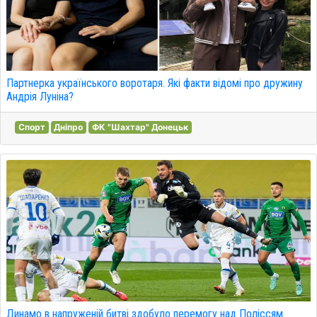
Партнерка українського воротаря. Які факти відомі про дружину
Андрія Луніна?
Спорт
Дніпро
ФК "Шахтар" Донецьк
Динамо в напруженій битві здобуло перемогу над Поліссям.