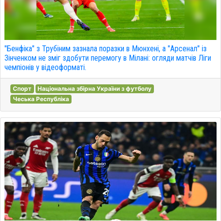
"Бенфіка" з Трубіним зазнала поразки в Мюнхені, а "Арсенал" із
Зінченком не зміг здобути перемогу в Мілані: огляди матчів Ліги
чемпіонів у відеоформаті.
Спорт
Національна збірна України з футболу
Чеська Республіка