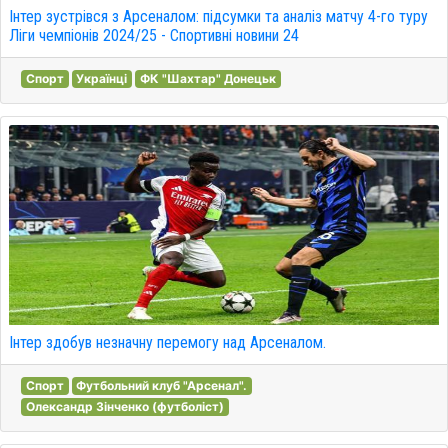
Інтер зустрівся з Арсеналом: підсумки та аналіз матчу 4-го туру
Ліги чемпіонів 2024/25 - Спортивні новини 24
Спорт
Українці
ФК "Шахтар" Донецьк
Інтер здобув незначну перемогу над Арсеналом.
Спорт
Футбольний клуб "Арсенал".
Олександр Зінченко (футболіст)