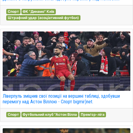
Спорт
ФК "Динамо" Київ
Штрафний удар (асоціативний футбол)
Ліверпуль зміцнив свої позиції на вершині таблиці, здобувши
перемогу над Астон Віллою - Спорт bigmir)net.
Спорт
Футбольний клуб "Астон Вілла
Прем'єр-ліга