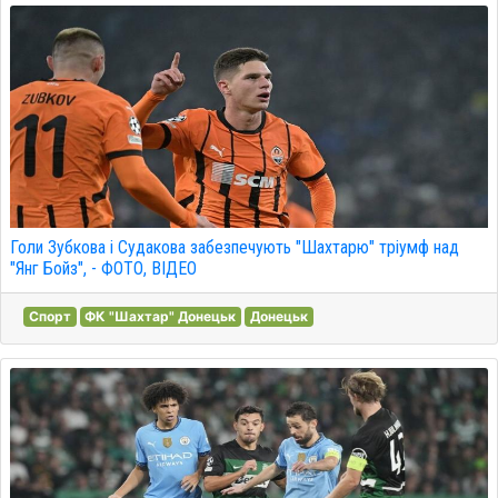
Голи Зубкова і Судакова забезпечують "Шахтарю" тріумф над
"Янг Бойз", - ФОТО, ВІДЕО
Спорт
ФК "Шахтар" Донецьк
Донецьк