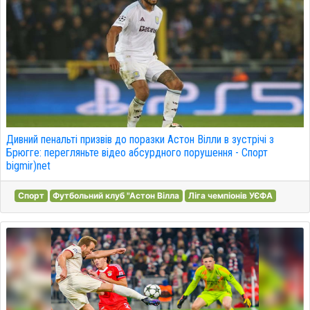
Дивний пенальті призвів до поразки Астон Вілли в зустрічі з
Брюгге: перегляньте відео абсурдного порушення - Спорт
bigmir)net
Спорт
Футбольний клуб "Астон Вілла
Ліга чемпіонів УЄФА