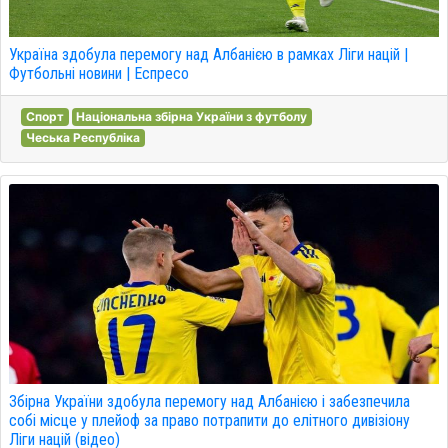
Україна здобула перемогу над Албанією в рамках Ліги націй |
Футбольні новини | Еспресо
Спорт
Національна збірна України з футболу
Чеська Республіка
Збірна України здобула перемогу над Албанією і забезпечила
собі місце у плейоф за право потрапити до елітного дивізіону
Ліги націй (відео)