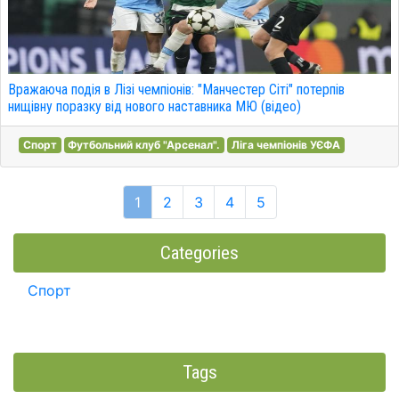
Вражаюча подія в Лізі чемпіонів: "Манчестер Сіті" потерпів
нищівну поразку від нового наставника МЮ (відео)
Спорт
Футбольний клуб "Арсенал".
Ліга чемпіонів УЄФА
1
2
3
4
5
Categories
Спорт
Tags