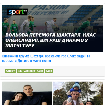
Впевнений тріумф Шахтаря, вражаюча гра Олександрії та
перемога Динамо в матчі тижня.
Спорт
ФК "Динамо" Київ
Київ