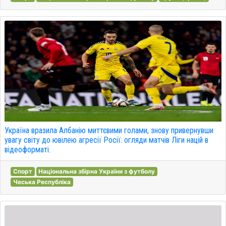
Україна вразила Албанію миттєвими голами, знову привернувши
увагу світу до ювілею агресії Росії: огляди матчів Ліги націй в
відеоформаті.
Спорт
Національна збірна України з футболу
Чеська Республіка