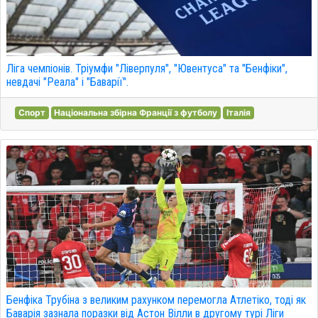
Ліга чемпіонів. Тріумфи "Ліверпуля", "Ювентуса" та "Бенфіки",
невдачі "Реала" і "Баварії".
Спорт
Національна збірна Франції з футболу
Італія
Бенфіка Трубіна з великим рахунком перемогла Атлетіко, тоді як
Баварія зазнала поразки від Астон Вілли в другому турі Ліги