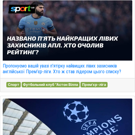
Пропонуємо вашій увазі п'ятірку найвищих лівих захисників
англійської Прем'єр-ліги. Хто ж став лідером цього списку?
Спорт
Футбольний клуб "Астон Вілла
Прем'єр-ліга