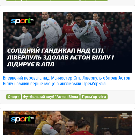
Впевнений перевага над Манчестер Сіті. Ліверпуль обіграв Астон
Віллу і зайняв перше місце в англійській Прем'єр-лізі.
Спорт
Футбольний клуб "Астон Вілла
Прем'єр-ліга