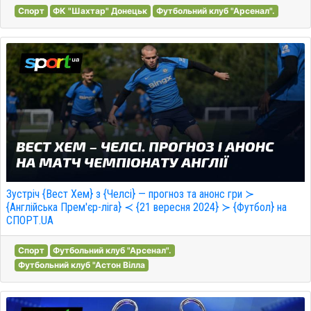
Спорт
ФК "Шахтар" Донецьк
Футбольний клуб "Арсенал".
Зустріч {Вест Хем} з {Челсі} — прогноз та анонс гри ≻
{Англійська Прем'єр-ліга} ≺ {21 вересня 2024} ≻ {Футбол} на
СПОРТ.UA
Спорт
Футбольний клуб "Арсенал".
Футбольний клуб "Астон Вілла