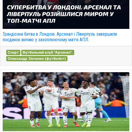
Грандіозна битва в Лондоні. Арсенал і Ліверпуль завершили
поєдинок внічию у захоплюючому матчі АПЛ.
Спорт
Футбольний клуб "Арсенал".
Олександр Зінченко (футболіст)