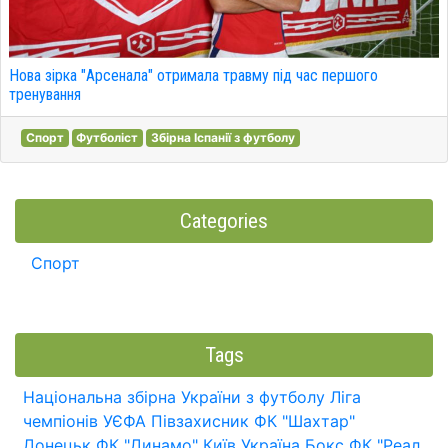
Нова зірка "Арсенала" отримала травму під час першого
тренування
Спорт
Футболіст
Збірна Іспанії з футболу
Categories
Спорт
Tags
Національна збірна України з футболу
Ліга
чемпіонів УЄФА
Півзахисник
ФК "Шахтар"
Донецьк
ФК "Динамо" Київ
Україна
Бокс
ФК "Реал