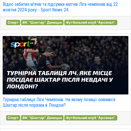
Відео забитих м'ячів та підсумки матчів Ліги чемпіонів від 22
жовтня 2024 року - Sport News 24.
Спорт
ФК "Шахтар" Донецьк
Футбольний клуб "Арсенал".
Турнірна таблиця Ліги Чемпіонів. На якому позиції опинився
Шахтар після поразки в Лондоні?
Спорт
ФК "Шахтар" Донецьк
Футбольний клуб "Арсенал".