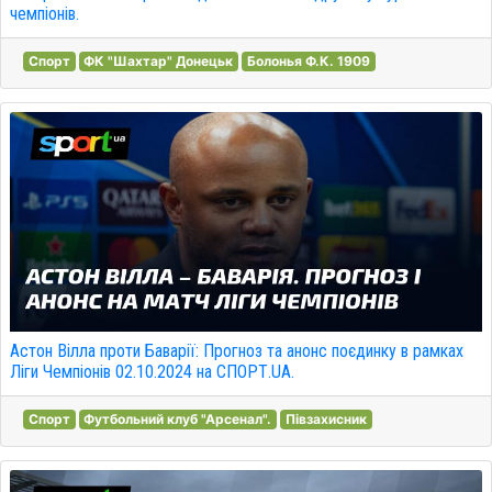
чемпіонів.
Спорт
ФК "Шахтар" Донецьк
Болонья Ф.К. 1909
Астон Вілла проти Баварії: Прогноз та анонс поєдинку в рамках
Ліги Чемпіонів 02.10.2024 на СПОРТ.UA.
Спорт
Футбольний клуб "Арсенал".
Півзахисник