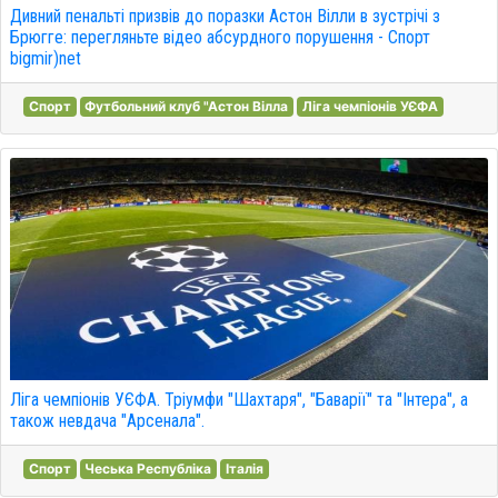
Дивний пенальті призвів до поразки Астон Вілли в зустрічі з
Брюгге: перегляньте відео абсурдного порушення - Спорт
bigmir)net
Спорт
Футбольний клуб "Астон Вілла
Ліга чемпіонів УЄФА
Ліга чемпіонів УЄФА. Тріумфи "Шахтаря", "Баварії" та "Інтера", а
також невдача "Арсенала".
Спорт
Чеська Республіка
Італія