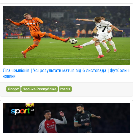
Ліга чемпіонів | Усі результати матчів від 6 листопада | Футбольні
новини
Спорт
Чеська Республіка
Італія