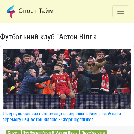
Спорт Тайм
Футбольний клуб "Астон Вілла
Ліверпуль зміцнив свої позиції на вершині таблиці, здобувши
перемогу над Астон Віллою - Спорт bigmir)net.
Спорт
Футбольний клуб "Астон Вілла
Прем'єр-ліга