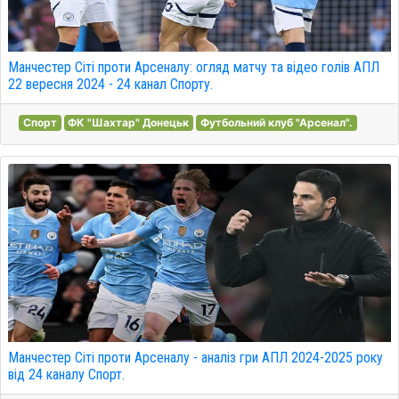
Манчестер Сіті проти Арсеналу: огляд матчу та відео голів АПЛ
22 вересня 2024 - 24 канал Спорту.
Спорт
ФК "Шахтар" Донецьк
Футбольний клуб "Арсенал".
Манчестер Сіті проти Арсеналу - аналіз гри АПЛ 2024-2025 року
від 24 каналу Спорт.