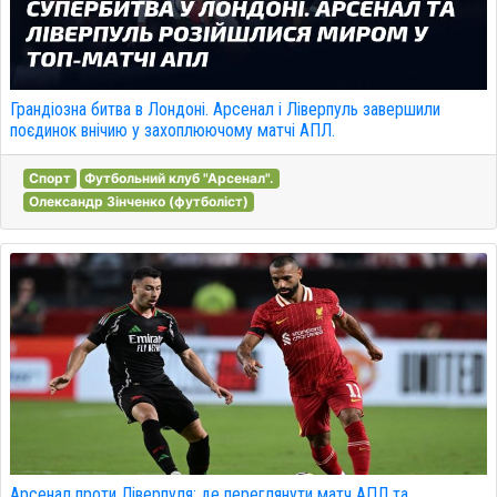
Грандіозна битва в Лондоні. Арсенал і Ліверпуль завершили
поєдинок внічию у захоплюючому матчі АПЛ.
Спорт
Футбольний клуб "Арсенал".
Олександр Зінченко (футболіст)
Арсенал проти Ліверпуля: де переглянути матч АПЛ та