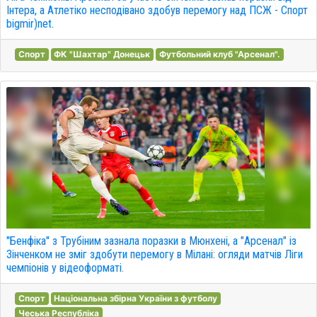
Інтера, а Атлетіко несподівано здобув перемогу над ПСЖ - Спорт
bigmir)net.
Спорт
ФК "Шахтар" Донецьк
Футбольний клуб "Арсенал".
"Бенфіка" з Трубіним зазнала поразки в Мюнхені, а "Арсенал" із
Зінченком не зміг здобути перемогу в Мілані: огляди матчів Ліги
чемпіонів у відеоформаті.
Спорт
Національна збірна України з футболу
Чеська Республіка