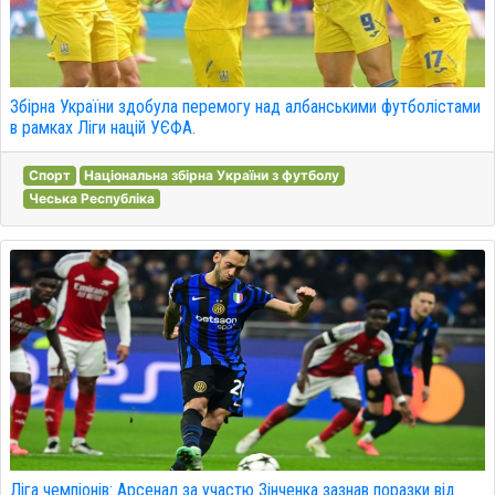
Збірна України здобула перемогу над албанськими футболістами
в рамках Ліги націй УЄФА.
Спорт
Національна збірна України з футболу
Чеська Республіка
Ліга чемпіонів: Арсенал за участю Зінченка зазнав поразки від