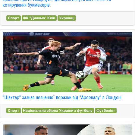
котирування букмекерів.
Спорт
ФК "Динамо" Київ
Українці
"Шахтар" зазнав незначної поразки від "Арсеналу" в Лондоні.
Спорт
Національна збірна України з футболу
Футболіст