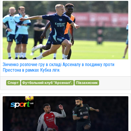
Зінченко розпочне гру в складі Арсеналу в поєдинку проти
Престона в рамках Кубка ліги.
Спорт
Футбольний клуб "Арсенал".
Півзахисник