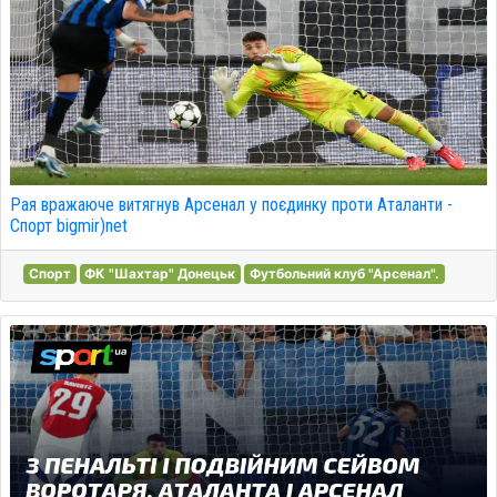
Рая вражаюче витягнув Арсенал у поєдинку проти Аталанти -
Спорт bigmir)net
Спорт
ФК "Шахтар" Донецьк
Футбольний клуб "Арсенал".