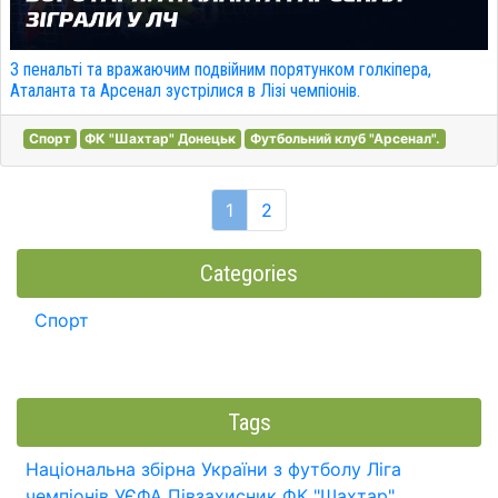
З пенальті та вражаючим подвійним порятунком голкіпера,
Аталанта та Арсенал зустрілися в Лізі чемпіонів.
Спорт
ФК "Шахтар" Донецьк
Футбольний клуб "Арсенал".
1
2
Categories
Спорт
Tags
Національна збірна України з футболу
Ліга
чемпіонів УЄФА
Півзахисник
ФК "Шахтар"