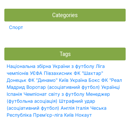
Categories
Спорт
Tags
Національна збірна України з футболу
Ліга
чемпіонів УЄФА
Півзахисник
ФК "Шахтар"
Донецьк
ФК "Динамо" Київ
Україна
Бокс
ФК "Реал
Мадрид
Воротар (асоціативний футбол)
Українці
Іспанія
Чемпіонат світу з футболу
Менеджер
(футбольна асоціація)
Штрафний удар
(асоціативний футбол)
Англія
Італія
Чеська
Республіка
Прем'єр-ліга
Київ
Нокаут