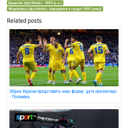
Едерсон (футболіст, 1993 р.н.)
Жоржиньо (футболіст, народився в грудні 1991 року)
Related posts
Збірна України представить нову форму: дата презентації
- Полеміка