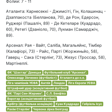
Фолии: 7 - 11
Аталанта: Карнесеккі - Джимсіті, Гін, Колашинац -
Дзаппакоста (Белланова, 70), де Рон, Едерсон,
Руджері (Пашаліч, 89) - Де Кетеларе (Куадрадо,
60), Ретегі (Дзаніоло, 70), Лукман (Самарджіч,
89).
Арсенал: Рая - Вайт, Саліба, Магальяйнс, Тімбер
(Калафіорі, 73) - Райс, Парті (Жоржиньйо, 58),
Гаверц - Сака (Стерлінг, 73), Жезус (Троссар, 58),
Мартінеллі.
ФК "Шахтар" Донецьк
Футбольний клуб "Арсенал".
Олександр Зінченко (футболіст)
Аталанта до н.е.
Ліга чемпіонів УЄФА
Англія
Лондон
Ліга Європи УЄФА
Штрафний удар (асоціативний футбол)
ФК "Парі Сен-Жермен".
С.Л. Бенфіка
Воротар (асоціативний футбол)
Арбітр (футбольна асоціація)
Хуан Куадрадо
Габріель Ісус
Рахім Стерлінг
Червона зірка Белград