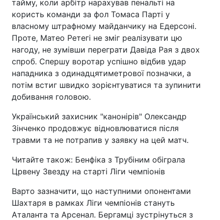
тайму, коли арбітр нарахував пенальті на
користь команди за фол Томаса Парті у
власному штрафному майданчику на Едерсоні.
Проте, Матео Ретегі не зміг реалізувати цю
нагоду, не зумівши переграти Давіда Рая з двох
спроб. Спершу воротар успішно відбив удар
нападника з одинадцятиметрової позначки, а
потім встиг швидко зорієнтуватися та зупинити
добивання головою.
Український захисник "канонірів" Олександр
Зінченко продовжує відновлюватися після
травми та не потрапив у заявку на цей матч.
Читайте також: Бенфіка з Трубіним обіграла
Црвену Звезду на старті Ліги чемпіонів
Варто зазначити, що наступними опонентами
Шахтаря в рамках Ліги чемпіонів стануть
Аталанта та Арсенал. Бергамці зустрінуться з