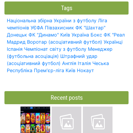
Tags
Національна збірна України з футболу
Ліга
чемпіонів УЄФА
Півзахисник
ФК "Шахтар"
Донецьк
ФК "Динамо" Київ
Україна
Бокс
ФК "Реал
Мадрид
Воротар (асоціативний футбол)
Українці
Іспанія
Чемпіонат світу з футболу
Менеджер
(футбольна асоціація)
Штрафний удар
(асоціативний футбол)
Англія
Італія
Чеська
Республіка
Прем'єр-ліга
Київ
Нокаут
Recent posts