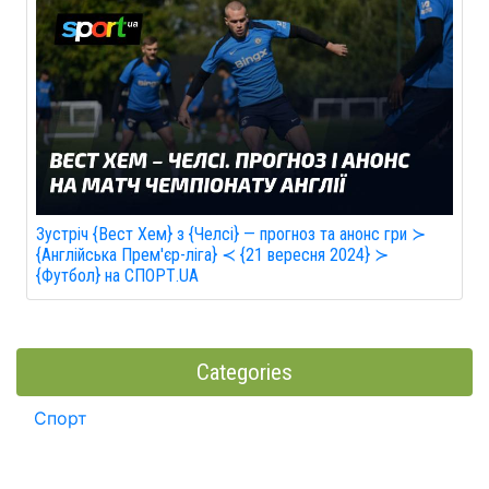
Зустріч {Вест Хем} з {Челсі} — прогноз та анонс гри ≻
{Англійська Прем'єр-ліга} ≺ {21 вересня 2024} ≻
{Футбол} на СПОРТ.UA
Categories
Спорт