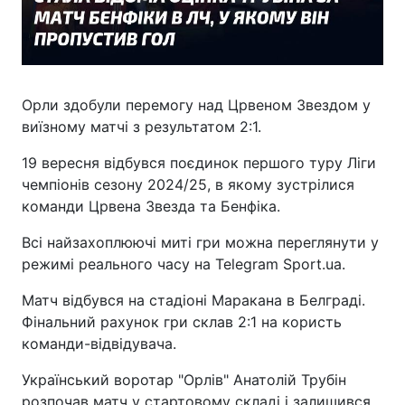
Орли здобули перемогу над Црвеном Звездом у
виїзному матчі з результатом 2:1.
19 вересня відбувся поєдинок першого туру Ліги
чемпіонів сезону 2024/25, в якому зустрілися
команди Црвена Звезда та Бенфіка.
Всі найзахоплюючі миті гри можна переглянути у
режимі реального часу на Telegram Sport.ua.
Матч відбувся на стадіоні Маракана в Белграді.
Фінальний рахунок гри склав 2:1 на користь
команди-відвідувача.
Український воротар "Орлів" Анатолій Трубін
розпочав матч у стартовому складі і залишився