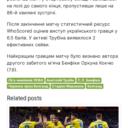
на полі до самого кінця, пропустивши лише на
86-й хвилині зустрічі.
Після закінчення матчу статистичний ресурс
WhoScored оцінив виступ українського гравця у
6.5 балів. У активі Трубіна виявилося 2
ефективних сейви.
Найкращим гравцем матчу було визнано автора
другого забитого м'яча Бенфіки Оркуна Кокчю
(7.6).
Ліга чемпіонів УЄФА
Анатолій Трубін
С.Л. Бенфіка
Червона зірка Белград
Стадіон Маракана
Белград
Related posts