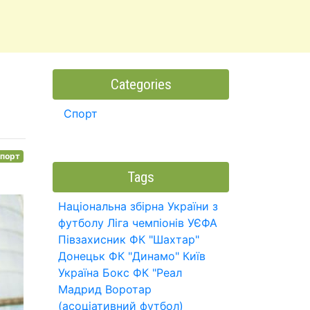
Categories
Спорт
порт
Tags
Національна збірна України з
футболу
Ліга чемпіонів УЄФА
Півзахисник
ФК "Шахтар"
Донецьк
ФК "Динамо" Київ
Україна
Бокс
ФК "Реал
Мадрид
Воротар
(асоціативний футбол)