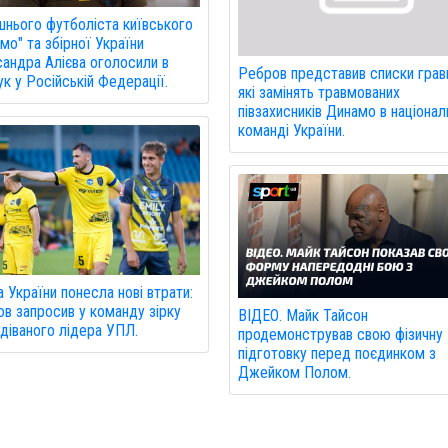
нього футболіста київського
мо" та збірної України
андра Алієва оголосили в
Ребров представив списки гравц
к у Російській Федерації.
які замінять травмованих
півзахисників Динамо в націонал
команді України.
а України понесла нові втрати:
в запросив у команду зірку
ВІДЕО. Майк Тайсон
діваного лідера УПЛ.
продемонстрував свою фізичну
підготовку перед поєдинком з
Джейком Полом.