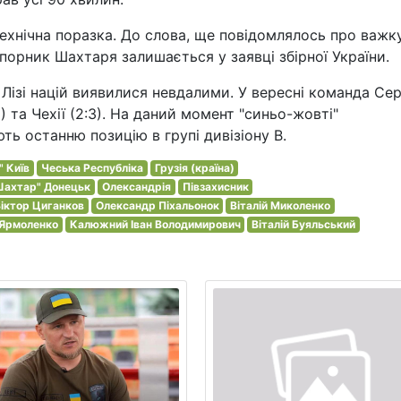
технічна поразка. До слова, ще повідомлялось про важк
порник Шахтаря залишається у заявці збірної України.
 Лізі націй виявилися невдалими. У вересні команда Сер
) та Чехії (2:3). На даний момент "синьо-жовті"
ь останню позицію в групі дивізіону В.
 Київ
Чеська Республіка
Грузія (країна)
Шахтар" Донецьк
Олександрія
Півзахисник
іктор Циганков
Олександр Піхальонок
Віталій Миколенко
 Ярмоленко
Калюжний Іван Володимирович
Віталій Буяльський