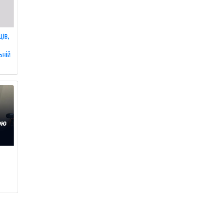
ів,
ьній