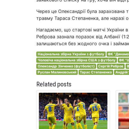
Через це Олександрії була зарахована 
травму Тараса Степаненка, але наразі о
Нагадаємо, що стартові матчі України в
Реброва зазнала поразок від Албанії (1:2
залишаються без жодного очка і займают
Національна збірна України з футболу
ФК "Динамо"
Чоловіча національна збірна США з футболу
ФК "
Олександр Зінченко (футболіст)
Сергій Ребров
В
Руслан Малиновський
Тарас Степаненко
Андрій
Related posts