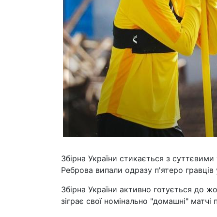
Збірна України стикається з суттєвими 
Реброва випали одразу п'ятеро гравців у 
Збірна України активно готується до ж
зіграє свої номінально "домашні" матчі п