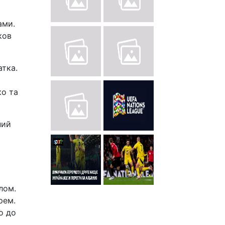
ами.
ков
атка.
ко та
ний
лом.
рем.
о до