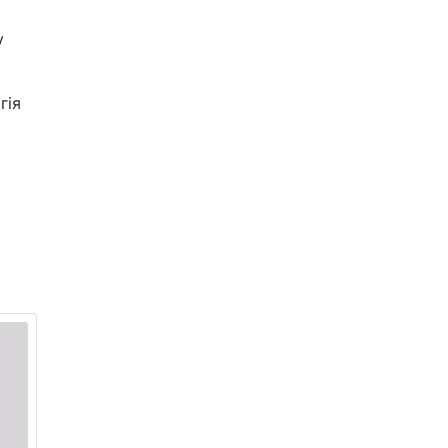
у
гія