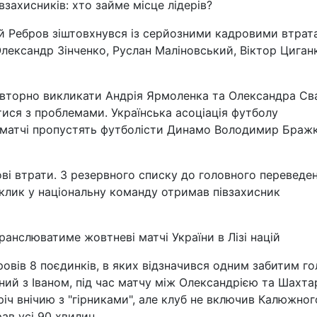
захисників: хто займе місце лідерів?
ій Ребров зіштовхнувся із серйозними кадровими втрат
лександр Зінченко, Руслан Маліновський, Віктор Циган
овторно викликати Андрія Ярмоленка та Олександра Св
тися з проблемами. Українська асоціація футболу
 матчі пропустять футболісти Динамо Володимир Браж
ові втрати. З резервного списку до головного переведе
клик у національну команду отримав півзахисник
нслюватиме жовтневі матчі України в Лізі націй
ровів 8 поєдинків, в яких відзначився одним забитим го
ний з Іваном, під час матчу між Олександрією та Шахта
іч внічию з "гірниками", але клуб не включив Калюжног
рав усі 90 хвилин.