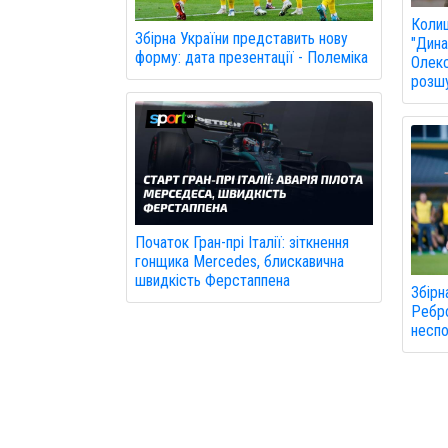
Колиш
Збірна України представить нову
"Дина
форму: дата презентації - Полеміка
Олекс
розшу
Початок Гран-прі Італії: зіткнення
гонщика Mercedes, блискавична
швидкість Ферстаппена
Збірн
Ребро
неспо