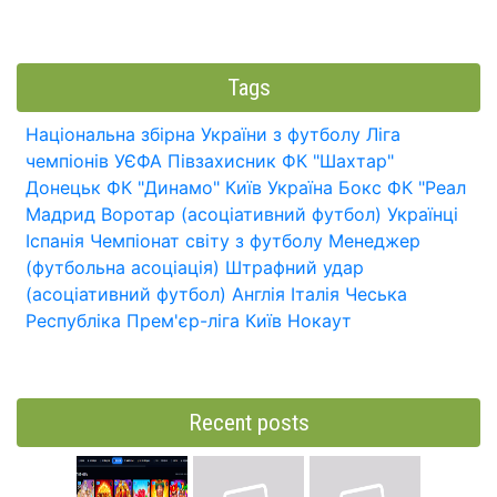
Tags
Національна збірна України з футболу
Ліга
чемпіонів УЄФА
Півзахисник
ФК "Шахтар"
Донецьк
ФК "Динамо" Київ
Україна
Бокс
ФК "Реал
Мадрид
Воротар (асоціативний футбол)
Українці
Іспанія
Чемпіонат світу з футболу
Менеджер
(футбольна асоціація)
Штрафний удар
(асоціативний футбол)
Англія
Італія
Чеська
Республіка
Прем'єр-ліга
Київ
Нокаут
Recent posts