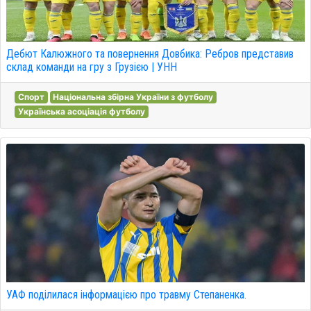
Дебют Калюжного та повернення Довбика: Ребров представив
склад команди на гру з Грузією | УНН
Спорт
Національна збірна України з футболу
Українська асоціація футболу
УАФ поділилася інформацією про травму Степаненка.