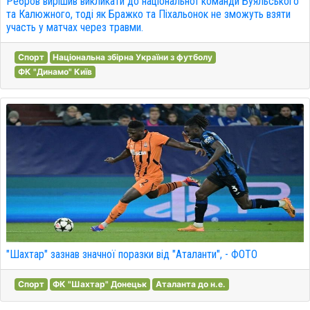
Ребров вирішив викликати до національної команди Буяльського
та Калюжного, тоді як Бражко та Піхальонок не зможуть взяти
участь у матчах через травми.
Спорт
Національна збірна України з футболу
ФК "Динамо" Київ
"Шахтар" зазнав значної поразки від "Аталанти", - ФОТО
Спорт
ФК "Шахтар" Донецьк
Аталанта до н.е.