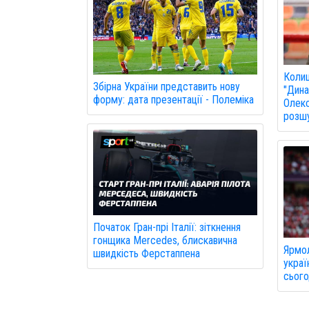
Колиш
Збірна України представить нову
"Дина
форму: дата презентації - Полеміка
Олекс
розшу
Початок Гран-прі Італії: зіткнення
гонщика Mercedes, блискавична
Ярмол
швидкість Ферстаппена
украї
сього