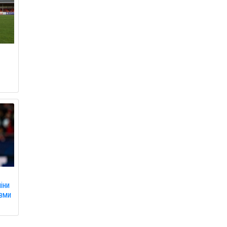
іни
авми