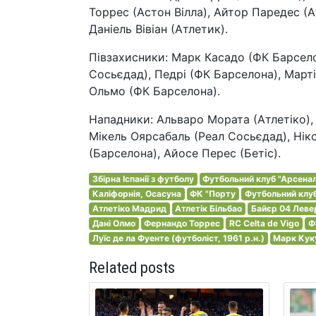
Торрес (Астон Вілла), Айтор Паредес (Ат
Даніель Вівіан (Атлетик).
Півзахисники: Марк Касадо (ФК Барселон
Сосьєдад), Педрі (ФК Барселона), Марті
Ольмо (ФК Барселона).
Нападники: Альваро Мората (Атлетіко),
Мікель Оярсабаль (Реал Сосьєдад), Ніко
(Барселона), Айосе Перес (Бетіс).
Збірна Іспанії з футболу
Футбольний клуб "Арсенал
Каліфорнія, Осасуна
ФК "Порту
Футбольний клу
Атлетіко Мадрид
Атлетік Більбао
Байєр 04 Леве
Дані Олмо
Фернандо Торрес
RC Celta de Vigo
Ф
Луїс де ла Фуенте (футболіст, 1961 р.н.)
Марк Кук
Related posts