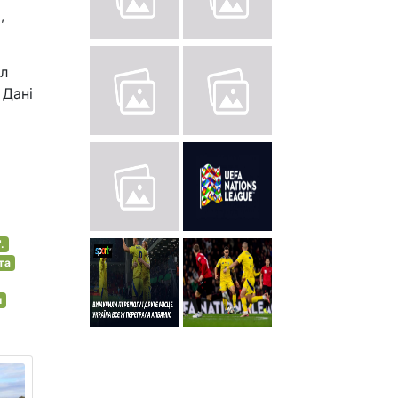
,
ал
 Дані
.
та
л