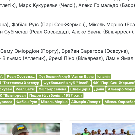
летік), Марк Кукурелья (Челсі), Алекс Грімальдо (Баєр)
а), Фабіан Руїс (Парі Сен-Жермен), Мікель Меріно (Ре
н Субіменді (Реал Сосьєдад), Алекс Баєна (Вільярреал),
 Саму Оміордіон (Порту), Брайан Сарагоса (Осасуна),
 Вільямс (Атлетик), Єремі Піно (Вільяреал), Ламін Ямал
".
Реал Сосьєдад
Футбольний клуб "Астон Вілла
Іспанія
б "Тоттенхем Хотспур
Футбольний клуб "Челсі".
ФК "Парі Сен-Жермен"
ркузен
Реал Бетіс
ФК "Барселона
Швейцарія
Данія
Альваро Мора
К "Вільярреал
Педро (футболіст, 1987 р.н.)
урелла
Фабіан Руїс
Мікель Меріно
Аймерік Лапорт
Мікель Оярзаба