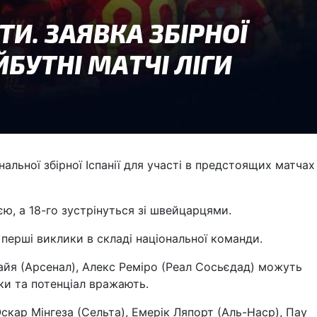
альної збірної Іспанії для участі в предстоящих матчах
ією, а 18-го зустрінуться зі швейцарцями.
перші виклики в складі національної команди.
Райя (Арсенал), Алекс Реміро (Реал Сосьєдад) можуть
чки та потенціал вражають.
скар Мінгеза (Сельта), Емерік Ляпорт (Аль-Наср), Пау