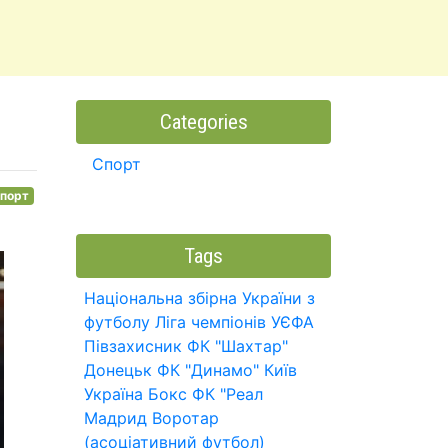
Categories
Спорт
порт
Tags
Національна збірна України з
футболу
Ліга чемпіонів УЄФА
Півзахисник
ФК "Шахтар"
Донецьк
ФК "Динамо" Київ
Україна
Бокс
ФК "Реал
Мадрид
Воротар
(асоціативний футбол)