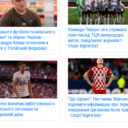
Команда Першої ліги отримала
нього футболіста київського
повістки від ТЦК напередодні
мо" та збірної України
матчу, повідомляє журналіст -
андра Алієва оголосили в
Спорт bigmir)net.
к у Російській Федерації.
"Ще зарано": Наставник Жирони
юк визначив найпотужнішого
поділився інформацією про терм
нського легіонера на
повернення Циганкова після тр
днішній день.
- Спорт bigmir)net