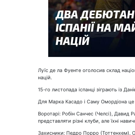
Луїс де ла Фуенте оголосив склад націон
націй.
15-го листопада іспанці зіграють із Дан
Для Марка Касадо і Саму Омордіона це 
Воротарі: Робін Санчес (Челсі), Давид 
представляти різні клуби, але їхні нави
Захисники: Педро Порро (Тоттенхем), О