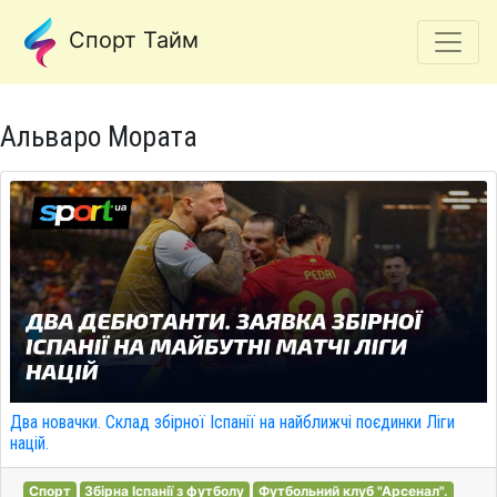
Спорт Тайм
Альваро Мората
Два новачки. Склад збірної Іспанії на найближчі поєдинки Ліги
націй.
Спорт
Збірна Іспанії з футболу
Футбольний клуб "Арсенал".