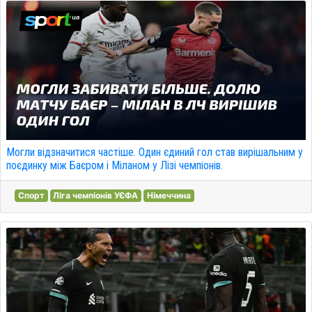
Могли відзначитися частіше. Один єдиний гол став вирішальним у
поєдинку між Баєром і Міланом у Лізі чемпіонів.
Спорт
Ліга чемпіонів УЄФА
Німеччина