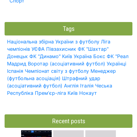
Спорт
Tags
Національна збірна України з футболу
Ліга
чемпіонів УЄФА
Півзахисник
ФК "Шахтар"
Донецьк
ФК "Динамо" Київ
Україна
Бокс
ФК "Реал
Мадрид
Воротар (асоціативний футбол)
Українці
Іспанія
Чемпіонат світу з футболу
Менеджер
(футбольна асоціація)
Штрафний удар
(асоціативний футбол)
Англія
Італія
Чеська
Республіка
Прем'єр-ліга
Київ
Нокаут
Recent posts