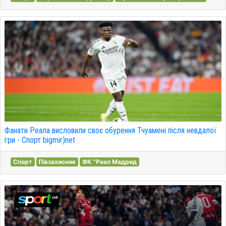
Фанати Реала висловили своє обурення Тчуамені після невдалої
гри - Спорт bigmir)net
Спорт
Півзахисник
ФК "Реал Мадрид