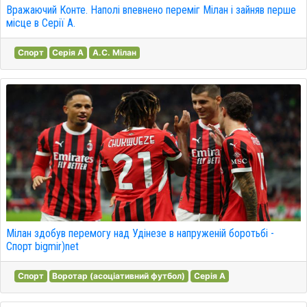
Вражаючий Конте. Наполі впевнено переміг Мілан і зайняв перше
місце в Серії А.
Спорт
Серія A
A.C. Мілан
Мілан здобув перемогу над Удінезе в напруженій боротьбі -
Спорт bigmir)net
Спорт
Воротар (асоціативний футбол)
Серія A