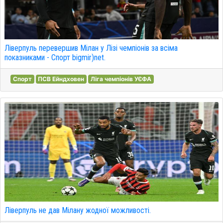
Ліверпуль перевершив Мілан у Лізі чемпіонів за всіма
показниками - Спорт bigmir)net.
Спорт
ПСВ Ейндховен
Ліга чемпіонів УЄФА
Ліверпуль не дав Мілану жодної можливості.