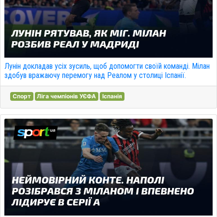
Лунін докладав усіх зусиль, щоб допомогти своїй команді. Мілан
здобув вражаючу перемогу над Реалом у столиці Іспанії.
Спорт
Ліга чемпіонів УЄФА
Іспанія