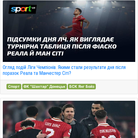
Огляд подій Ліги Чемпіонів. Якими стали результати дня після
поразок Реала та Манчестер Сіті?
Спорт
ФК "Шахтар" Донецьк
БСК Янг Бойз