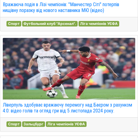
Вражаюча подія в Лізі чемпіонів: "Манчестер Сіті" потерпів
нищівну поразку від нового наставника МЮ (відео)
Спорт
Футбольний клуб "Арсенал".
Ліга чемпіонів УЄФА
Ліверпуль здобуває вражаючу перемогу над Баєром з рахунком
4:0: відео голів та огляд гри від 5 листопада 2024 року.
Спорт
Зальцбург
Ліга чемпіонів УЄФА