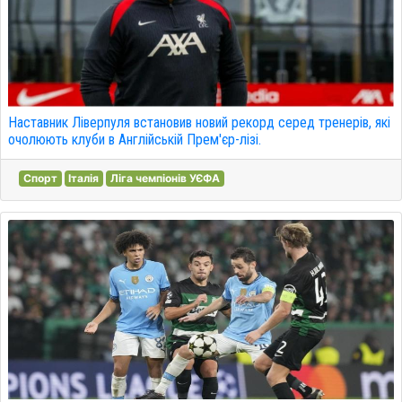
Наставник Ліверпуля встановив новий рекорд серед тренерів, які
очолюють клуби в Англійській Прем'єр-лізі.
Спорт
Італія
Ліга чемпіонів УЄФА