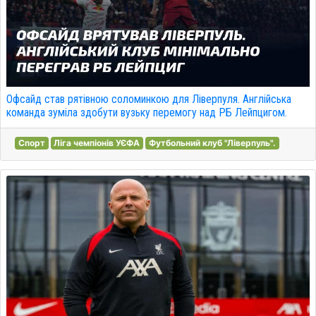
Офсайд став рятівною соломинкою для Ліверпуля. Англійська
команда зуміла здобути вузьку перемогу над РБ Лейпцигом.
Спорт
Ліга чемпіонів УЄФА
Футбольний клуб "Ліверпуль".