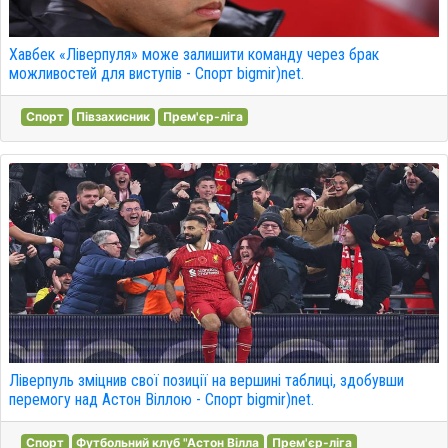
Хавбек «Ліверпуля» може залишити команду через брак
можливостей для виступів - Спорт bigmir)net.
Спорт
Півзахисник
Прем'єр-ліга
Ліверпуль зміцнив свої позиції на вершині таблиці, здобувши
перемогу над Астон Віллою - Спорт bigmir)net.
Спорт
Футбольний клуб "Астон Вілла
Прем'єр-ліга