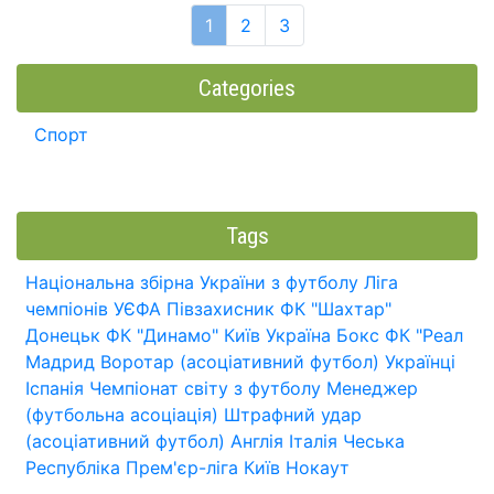
1
2
3
Categories
Спорт
Tags
Національна збірна України з футболу
Ліга
чемпіонів УЄФА
Півзахисник
ФК "Шахтар"
Донецьк
ФК "Динамо" Київ
Україна
Бокс
ФК "Реал
Мадрид
Воротар (асоціативний футбол)
Українці
Іспанія
Чемпіонат світу з футболу
Менеджер
(футбольна асоціація)
Штрафний удар
(асоціативний футбол)
Англія
Італія
Чеська
Республіка
Прем'єр-ліга
Київ
Нокаут