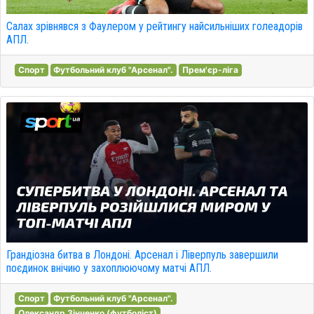
Салах зрівнявся з Фаулером у рейтингу найсильніших голеадорів
АПЛ.
Спорт
Футбольний клуб "Арсенал".
Прем'єр-ліга
Грандіозна битва в Лондоні. Арсенал і Ліверпуль завершили
поєдинок внічию у захоплюючому матчі АПЛ.
Спорт
Футбольний клуб "Арсенал".
Олександр Зінченко (футболіст)