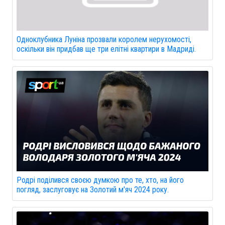
Одноклубника Луніна прозвали королем нерухомості,
оскільки він придбав ще три елітні квартири в Мадриді.
Родрі поділився своєю думкою про те, хто, на його
погляд, заслуговує на Золотий м'яч 2024 року.