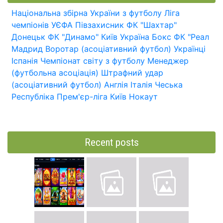
Національна збірна України з футболу
Ліга
чемпіонів УЄФА
Півзахисник
ФК "Шахтар"
Донецьк
ФК "Динамо" Київ
Україна
Бокс
ФК "Реал
Мадрид
Воротар (асоціативний футбол)
Українці
Іспанія
Чемпіонат світу з футболу
Менеджер
(футбольна асоціація)
Штрафний удар
(асоціативний футбол)
Англія
Італія
Чеська
Республіка
Прем'єр-ліга
Київ
Нокаут
Recent posts