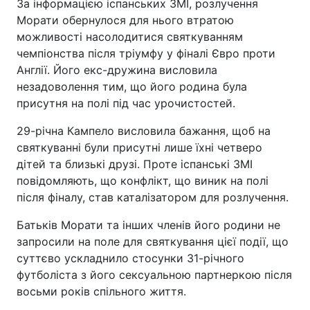
За інформацією іспанських ЗМІ, розлучення
Морати обернулося для нього втратою
можливості насолодитися святкуванням
чемпіонства після тріумфу у фіналі Євро проти
Англії. Його екс-дружина висловила
незадоволення тим, що його родина була
присутня на полі під час урочистостей.
29-річна Кампело висловила бажання, щоб на
святкуванні були присутні лише їхні четверо
дітей та близькі друзі. Проте іспанські ЗМІ
повідомляють, що конфлікт, що виник на полі
після фіналу, став каталізатором для розлучення.
Батьків Морати та інших членів його родини не
запросили на поле для святкування цієї події, що
суттєво ускладнило стосунки 31-річного
футболіста з його сексуальною партнеркою після
восьми років спільного життя.