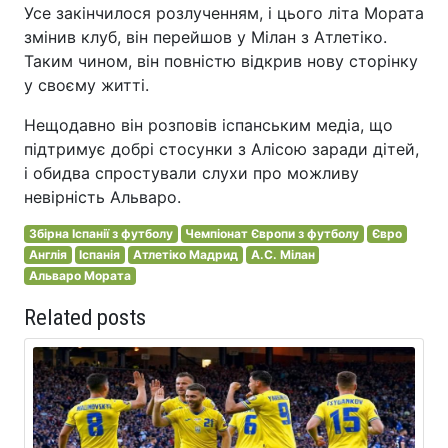
Усе закінчилося розлученням, і цього літа Мората
змінив клуб, він перейшов у Мілан з Атлетіко.
Таким чином, він повністю відкрив нову сторінку
у своєму житті.
Нещодавно він розповів іспанським медіа, що
підтримує добрі стосунки з Алісою заради дітей,
і обидва спростували слухи про можливу
невірність Альваро.
Збірна Іспанії з футболу
Чемпіонат Європи з футболу
Євро
Англія
Іспанія
Атлетіко Мадрид
A.C. Мілан
Альваро Мората
Related posts