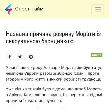
Спорт Тайм
Названа причина розриву Морати із
сексуальною блондинкою.
Спорт
У липні цього року Альваро Мората здобув титул
чемпіона Європи разом зі збірною Іспанії, проте
згодом у його житті виникли особисті труднощі.
Уже кілька тижнів було відомо, що шлюб Морати
з Алісою Кампело розірвано, і тепер стали відомі
причини їхнього розлучення.