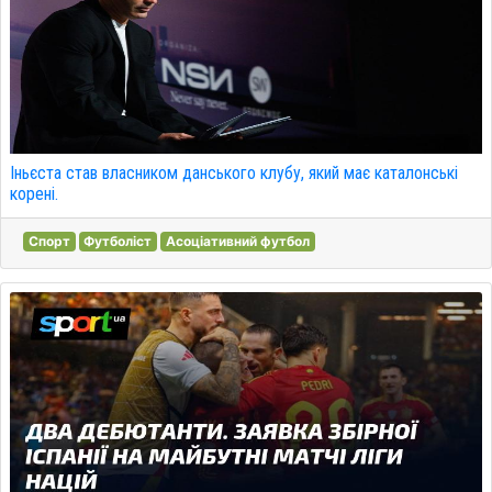
Іньєста став власником данського клубу, який має каталонські
корені.
Спорт
Футболіст
Асоціативний футбол