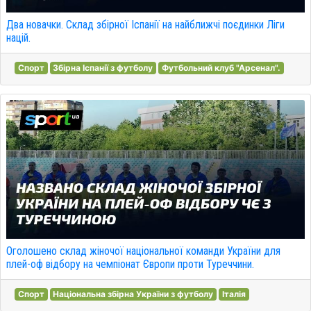
Два новачки. Склад збірної Іспанії на найближчі поєдинки Ліги
націй.
Спорт
Збірна Іспанії з футболу
Футбольний клуб "Арсенал".
Оголошено склад жіночої національної команди України для
плей-оф відбору на чемпіонат Європи проти Туреччини.
Спорт
Національна збірна України з футболу
Італія