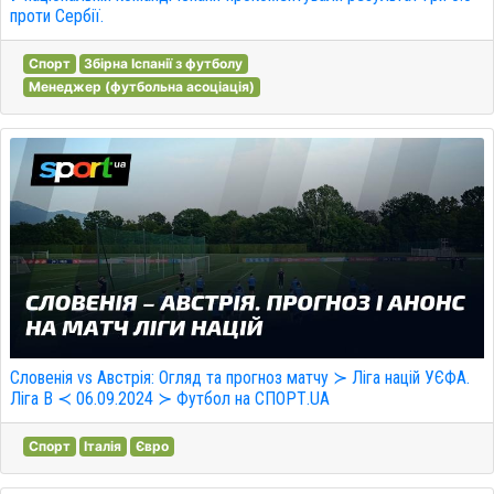
проти Сербії.
Спорт
Збірна Іспанії з футболу
Менеджер (футбольна асоціація)
Словенія vs Австрія: Огляд та прогноз матчу ≻ Ліга націй УЄФА.
Ліга B ≺ 06.09.2024 ≻ Футбол на СПОРТ.UA
Спорт
Італія
Євро