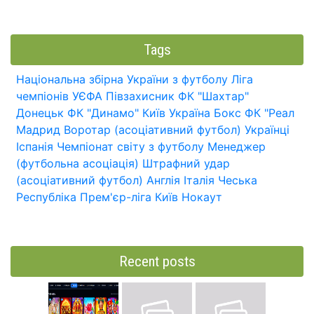
Tags
Національна збірна України з футболу
Ліга
чемпіонів УЄФА
Півзахисник
ФК "Шахтар"
Донецьк
ФК "Динамо" Київ
Україна
Бокс
ФК "Реал
Мадрид
Воротар (асоціативний футбол)
Українці
Іспанія
Чемпіонат світу з футболу
Менеджер
(футбольна асоціація)
Штрафний удар
(асоціативний футбол)
Англія
Італія
Чеська
Республіка
Прем'єр-ліга
Київ
Нокаут
Recent posts