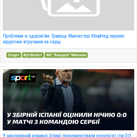
Проблеми зі здоров'ям. Гравець Манчестер Юнайтед переніс
хірургічне втручання на серці.
Спорт
Футболіст
ФК "Баварія" Мюнхен
У національній команді Іспанії прокоментували результат гри 0:0