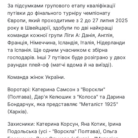
За підсумками групового етапу кваліфікації
путівки до фінального турніру чемпіонату
Європи, який проходитиме з 2 до 27 липня 2025
року в Швейцарії, здобули по дві найкращі
команди кожної групи Ліги А: Данія, Англія,
Франція, Німеччина, Ісландія, Італія, Нідерланди
та Іспанія. Ще одним учасником є збірна
господарів. Інші 7 путівок буде розіграно у двох
раундах плей-оф (матчі вдома й на виїзді).
Команда жінок України.
Воротарі: Катерина Самсон з "Ворскли"
(Полтава), Дар'я Келюшик з "Колоса" та Дарина
Бондарчук, яка представляє "Металіст 1925"
(Харків).
Захисники: Катерина Корсун, Яна Котик, Ірина
Подольська (усі - "Ворскла" Полтава), Ольга