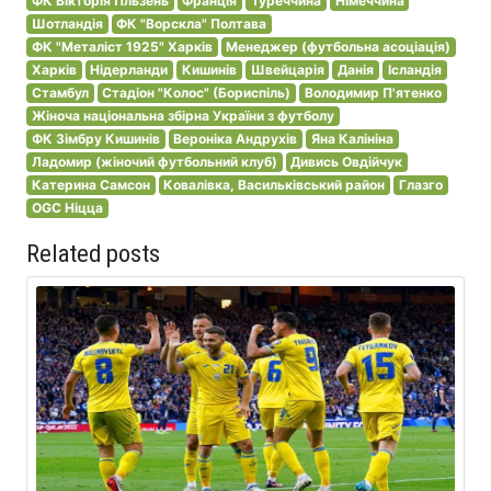
ФК Вікторія Пльзень
Франція
Туреччина
Німеччина
Шотландія
ФК "Ворскла" Полтава
ФК "Металіст 1925" Харків
Менеджер (футбольна асоціація)
Харків
Нідерланди
Кишинів
Швейцарія
Данія
Ісландія
Стамбул
Стадіон "Колос" (Бориспіль)
Володимир П'ятенко
Жіноча національна збірна України з футболу
ФК Зімбру Кишинів
Вероніка Андрухів
Яна Калініна
Ладомир (жіночий футбольний клуб)
Дивись Овдійчук
Катерина Самсон
Ковалівка, Васильківський район
Глазго
OGC Ніцца
Related posts