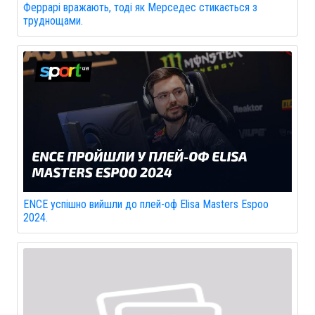
Феррарі вражають, тоді як Мерседес стикається з
труднощами.
ENCE успішно вийшли до плей-оф Elisa Masters Espoo
2024.