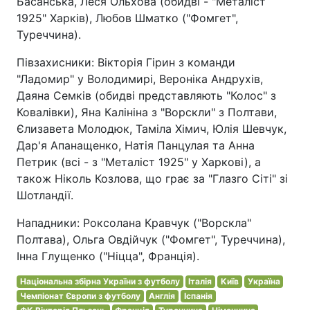
Басанська, Леся Ольхова (обидві - "Металіст
1925" Харків), Любов Шматко ("Фомгет",
Туреччина).
Півзахисники: Вікторія Гірин з команди
"Ладомир" у Володимирі, Вероніка Андрухів,
Даяна Семків (обидві представляють "Колос" з
Ковалівки), Яна Калініна з "Ворскли" з Полтави,
Єлизавета Молодюк, Таміла Хімич, Юлія Шевчук,
Дар'я Апанащенко, Натія Панцулая та Анна
Петрик (всі - з "Металіст 1925" у Харкові), а
також Ніколь Козлова, що грає за "Глазго Сіті" зі
Шотландії.
Нападники: Роксолана Кравчук ("Ворскла"
Полтава), Ольга Овдійчук ("Фомгет", Туреччина),
Інна Глущенко ("Ніцца", Франція).
Національна збірна України з футболу
Італія
Київ
Україна
Чемпіонат Європи з футболу
Англія
Іспанія