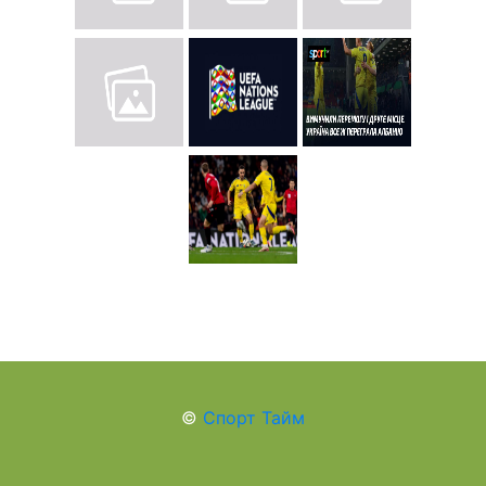
©
Спорт Тайм