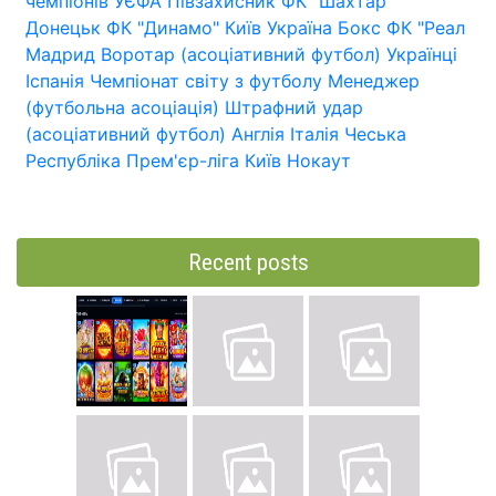
чемпіонів УЄФА
Півзахисник
ФК "Шахтар"
Донецьк
ФК "Динамо" Київ
Україна
Бокс
ФК "Реал
Мадрид
Воротар (асоціативний футбол)
Українці
Іспанія
Чемпіонат світу з футболу
Менеджер
(футбольна асоціація)
Штрафний удар
(асоціативний футбол)
Англія
Італія
Чеська
Республіка
Прем'єр-ліга
Київ
Нокаут
Recent posts