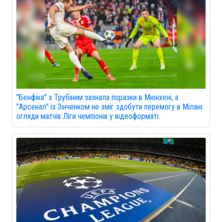
"Бенфіка" з Трубіним зазнала поразки в Мюнхені, а
"Арсенал" із Зінченком не зміг здобути перемогу в Мілані:
огляди матчів Ліги чемпіонів у відеоформаті.