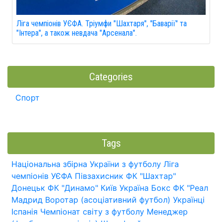
Ліга чемпіонів УЄФА. Тріумфи "Шахтаря", "Баварії" та
"Інтера", а також невдача "Арсенала".
Categories
Спорт
Tags
Національна збірна України з футболу
Ліга
чемпіонів УЄФА
Півзахисник
ФК "Шахтар"
Донецьк
ФК "Динамо" Київ
Україна
Бокс
ФК "Реал
Мадрид
Воротар (асоціативний футбол)
Українці
Іспанія
Чемпіонат світу з футболу
Менеджер