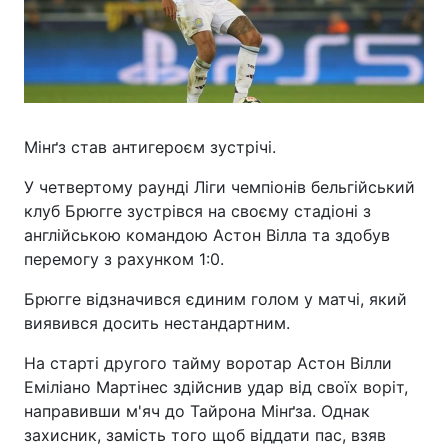
Мінґз став антигероєм зустрічі.
У четвертому раунді Ліги чемпіонів бельгійський
клуб Брюгге зустрівся на своєму стадіоні з
англійською командою Астон Вілла та здобув
перемогу з рахунком 1:0.
Брюгге відзначився єдиним голом у матчі, який
виявився досить нестандартним.
На старті другого тайму воротар Астон Вілли
Еміліано Мартінес здійснив удар від своїх воріт,
направивши м'яч до Тайрона Мінґза. Однак
захисник, замість того щоб віддати пас, взяв