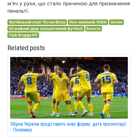
м'яч у руки, що стало причиною для призначення
пенальті.
Футбольний клуб "Астон Вілла
Ліга чемпіонів УЄФА
Англія
Штрафний удар (асоціативний футбол)
Бельгія
Club Brugge KV
Related posts
Збірна України представить нову форму: дата презентації
- Полеміка