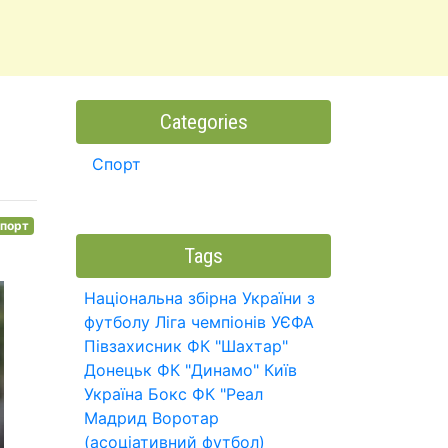
Categories
Спорт
порт
Tags
Національна збірна України з
футболу
Ліга чемпіонів УЄФА
Півзахисник
ФК "Шахтар"
Донецьк
ФК "Динамо" Київ
Україна
Бокс
ФК "Реал
Мадрид
Воротар
(асоціативний футбол)