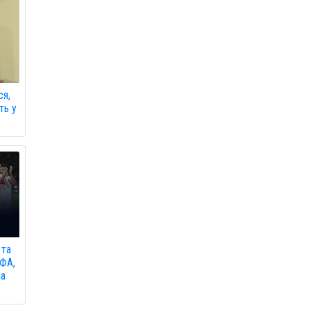
ся,
ть у
 та
ЄФА,
на