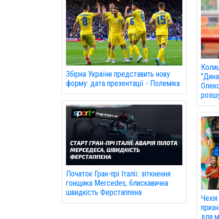
Колиш
Збірна України представить нову
"Дина
форму: дата презентації - Полеміка
Олекс
розшу
Початок Гран-прі Італії: зіткнення
гонщика Mercedes, блискавична
швидкість Ферстаппена
Чехія
призн
для м