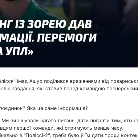
олісся" Імад Ашур поділився враженнями від товариськ
сновні завдання, які ставив перед командою тренерськи
 поєдинок? Яка це саме інформація?
. Ми вирішували багато питань: дати пограти тим, хто і 
равцям першої команди, які отримують менше часу.
інально в "Поліссі-2", треба було й їм дати трохи конте