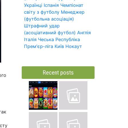
Українці
Іспанія
Чемпіонат
світу з футболу
Менеджер
(футбольна асоціація)
Штрафний удар
(асоціативний футбол)
Англія
Італія
Чеська Республіка
Прем'єр-ліга
Київ
Нокаут
Recent posts
ого
й
так
ксту