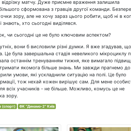
 відрізку матчу. Дуже приємне враження залишила
ебільшого сформована з гравців другої команди. Безпере
точки зору, але не хочу зараз цього робити, щоб ні в ко
і знають, хто сьогодні виділявся.
к, чи сьогодні це не було ключовим аспектом?
тніх, вони б висловили різні думки. Я вже згадував, щ
а. Це була завершальна стадія невеликого мікроциклу п
вала останнім тренуванням тижня, яке вимагало підвищ
отримати якомога більше знань. Ми завжди прагнемо до
рили умови, які ускладнили ситуацію на полі. Це було
рмації, тож нехай кожен вирішує сам. Для мене особис
ля всіх учасників - не більше. Можливо, комусь це не
ка зору.
 (спорт)
ФК "Динамо-2" Київ