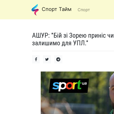
Спорт Тайм
Спорт
АШУР: "Бій зі Зорею приніс ч
залишимо для УПЛ."