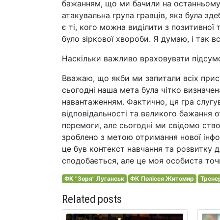
бажанням, що ми бачили на останньому
атакувальна група гравців, яка була зд
є ті, кого можна виділити з позитивної 
було зіркової хвороби. Я думаю, і так вс
Наскільки важливо враховувати підсумо
Вважаю, що якби ми запитали всіх прису
сьогодні наша мета була чітко визначен
навантаженням. Фактично, ця гра слугу
відповідальності та великого бажання 
перемоги, але сьогодні ми свідомо ство
зроблено з метою отримання нової інфо
це був контекст навчання та розвитку д
сподобається, але це моя особиста точ
ФК "Зоря" Луганськ
ФК Полісся Житомир
Тренер
Related posts