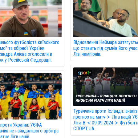
нього футболіста київського
Відновлення Неймара затягуєть
мо" та збірної України
що ставить під сумнів його учас
андра Алієва оголосили в
Лізі чемпіонів.
к у Російській Федерації.
Туреччина проти Ісландії: аналіз
прогноз на матч ≻ Ліга націй У
Ліга B ≺ 09.09.2024 ≻ Футбол 
 проти України: УЄФА
СПОРТ.UA
ачив не найвдалішого арбітра
атчу Ліги націй.