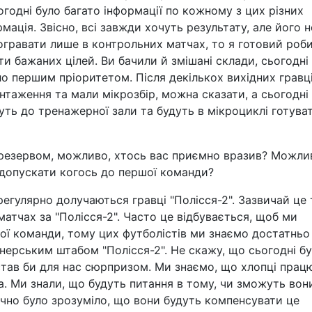
огодні було багато інформації по кожному з цих різних
мація. Звісно, всі завжди хочуть результату, але його н
гравати лише в контрольних матчах, то я готовий роб
ти бажаних цілей. Ви бачили й змішані склади, сьогодні
ло першим пріоритетом. Після декількох вихідних гравц
таження та мали мікрозбір, можна сказати, а сьогодні
дуть до тренажерної зали та будуть в мікроциклі готува
 резервом, можливо, хтось вас приємно вразив? Можли
 допускати когось до першої команди?
егулярно долучаються гравці "Полісся-2". Зазвичай це т
матчах за "Полісся-2". Часто це відбувається, щоб ми
ої команди, тому цих футболістів ми знаємо достатньо
енерським штабом "Полісся-2". Не скажу, що сьогодні б
 став би для нас сюрпризом. Ми знаємо, що хлопці пра
. Ми знали, що будуть питання в тому, чи зможуть вон
очно було зрозуміло, що вони будуть компенсувати це