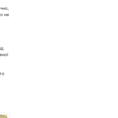
чно,
го не
о
ід
еної
то