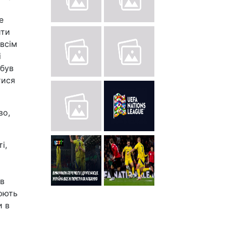
е
ити
 всім
і
 був
тися
во,
і,
ув
цюють
и в