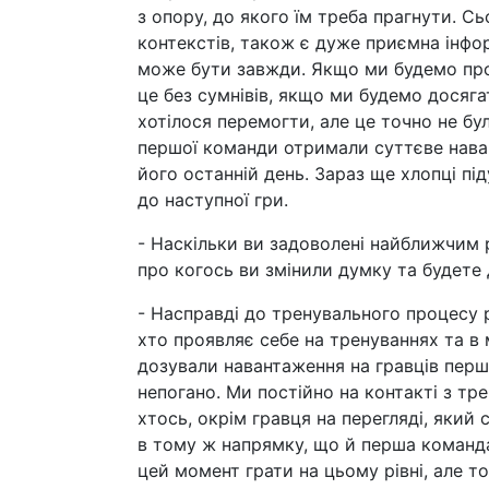
з опору, до якого їм треба прагнути. Сь
контекстів, також є дуже приємна інфор
може бути завжди. Якщо ми будемо про
це без сумнівів, якщо ми будемо досяга
хотілося перемогти, але це точно не бу
першої команди отримали суттєве наван
його останній день. Зараз ще хлопці пі
до наступної гри.
- Наскільки ви задоволені найближчим
про когось ви змінили думку та будете
- Насправді до тренувального процесу р
хто проявляє себе на тренуваннях та в 
дозували навантаження на гравців перш
непогано. Ми постійно на контакті з тр
хтось, окрім гравця на перегляді, який
в тому ж напрямку, що й перша команда
цей момент грати на цьому рівні, але т