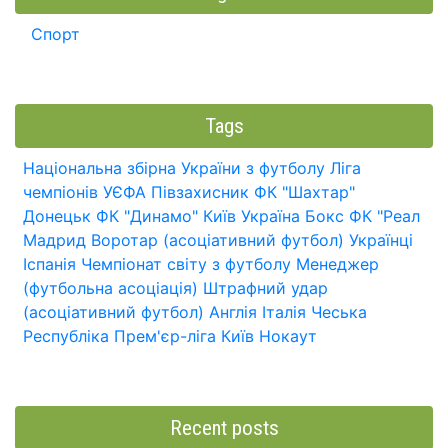
Спорт
Tags
Національна збірна України з футболу
Ліга
чемпіонів УЄФА
Півзахисник
ФК "Шахтар"
Донецьк
ФК "Динамо" Київ
Україна
Бокс
ФК "Реал
Мадрид
Воротар (асоціативний футбол)
Українці
Іспанія
Чемпіонат світу з футболу
Менеджер
(футбольна асоціація)
Штрафний удар
(асоціативний футбол)
Англія
Італія
Чеська
Республіка
Прем'єр-ліга
Київ
Нокаут
Recent posts