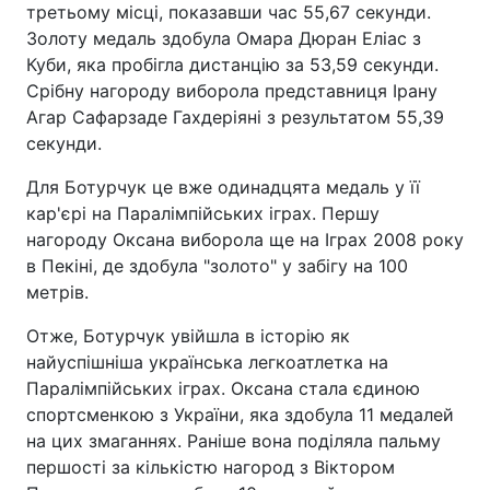
третьому місці, показавши час 55,67 секунди.
Золоту медаль здобула Омара Дюран Еліас з
Куби, яка пробігла дистанцію за 53,59 секунди.
Срібну нагороду виборола представниця Ірану
Агар Сафарзаде Гахдеріяні з результатом 55,39
секунди.
Для Ботурчук це вже одинадцята медаль у її
кар'єрі на Паралімпійських іграх. Першу
нагороду Оксана виборола ще на Іграх 2008 року
в Пекіні, де здобула "золото" у забігу на 100
метрів.
Отже, Ботурчук увійшла в історію як
найуспішніша українська легкоатлетка на
Паралімпійських іграх. Оксана стала єдиною
спортсменкою з України, яка здобула 11 медалей
на цих змаганнях. Раніше вона поділяла пальму
першості за кількістю нагород з Віктором