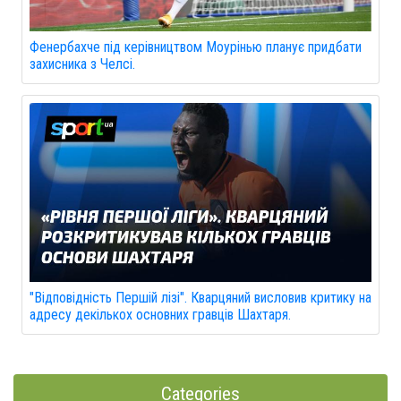
Фенербахче під керівництвом Моурінью планує придбати
захисника з Челсі.
"Відповідність Першій лізі". Кварцяний висловив критику на
адресу декількох основних гравців Шахтаря.
Categories