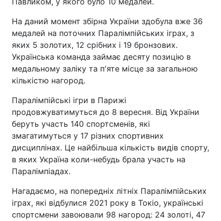
Павликом, у якого було 10 медалей.
На даний момент збірна України здобула вже 36
медалей на поточних Паралімпійських іграх, з
яких 5 золотих, 12 срібних і 19 бронзових.
Українська команда займає десяту позицію в
медальному заліку та п'яте місце за загальною
кількістю нагород.
Паралімпійські ігри в Парижі
продовжуватимуться до 8 вересня. Від України
беруть участь 140 спортсменів, які
змагатимуться у 17 різних спортивних
дисциплінах. Це найбільша кількість видів спорту,
в яких Україна коли-небудь брала участь на
Паралімпіадах.
Нагадаємо, на попередніх літніх Паралімпійських
іграх, які відбулися 2021 року в Токіо, українські
спортсмени завоювали 98 нагород: 24 золоті, 47