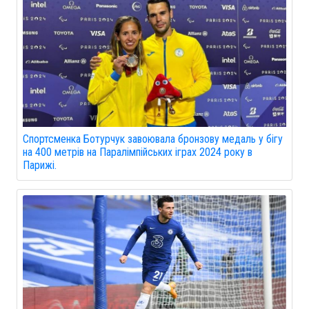
Спортсменка Ботурчук завоювала бронзову медаль у бігу
на 400 метрів на Паралімпійських іграх 2024 року в
Парижі.