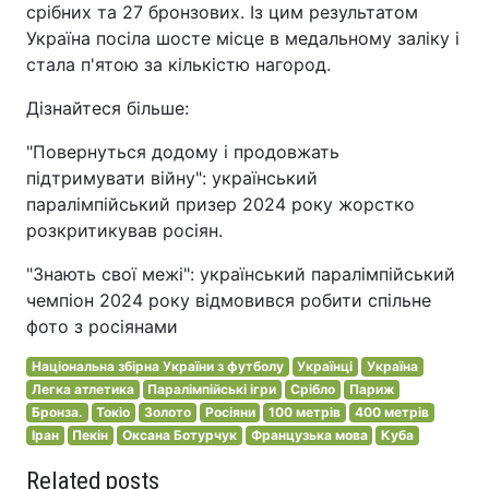
срібних та 27 бронзових. Із цим результатом
Україна посіла шосте місце в медальному заліку і
стала п'ятою за кількістю нагород.
Дізнайтеся більше:
"Повернуться додому і продовжать
підтримувати війну": український
паралімпійський призер 2024 року жорстко
розкритикував росіян.
"Знають свої межі": український паралімпійський
чемпіон 2024 року відмовився робити спільне
фото з росіянами
Національна збірна України з футболу
Українці
Україна
Легка атлетика
Паралімпійські ігри
Срібло
Париж
Бронза.
Токіо
Золото
Росіяни
100 метрів
400 метрів
Іран
Пекін
Оксана Ботурчук
Французька мова
Куба
Related posts