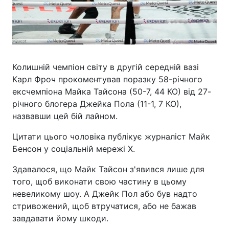
Колишній чемпіон світу в другій середній вазі
Карл Фроч прокоментував поразку 58-річного
ексчемпіона Майка Тайсона (50-7, 44 КО) від 27-
річного блогера Джейка Пола (11-1, 7 КО),
назвавши цей бій лайном.
Цитати цього чоловіка публікує журналіст Майк
Бенсон у соціальній мережі Х.
Здавалося, що Майк Тайсон з'явився лише для
того, щоб виконати свою частину в цьому
невеликому шоу. А Джейк Пол або був надто
стривожений, щоб втручатися, або не бажав
завдавати йому шкоди.