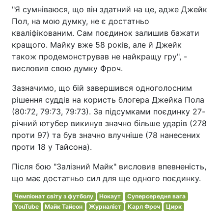
"Я сумніваюся, що він здатний на це, адже Джейк
Пол, на мою думку, не є достатньо
кваліфікованим. Сам поєдинок залишив бажати
кращого. Майку вже 58 років, але й Джейк
також продемонстрував не найкращу гру", -
висловив свою думку Фроч.
Зазначимо, що бій завершився одноголосним
рішення суддів на користь блогера Джейка Пола
(80:72, 79:73, 79:73). За підсумками поєдинку 27-
річний ютубер викинув значно більше ударів (278
проти 97) та був значно влучніше (78 нанесених
проти 18 у Тайсона).
Після бою "Залізний Майк" висловив впевненість,
що має достатньо сил для ще одного поєдинку.
Чемпіонат світу з футболу
Нокаут
Суперсередня вага
YouTube
Майк Тайсон
Журналіст
Карл Фроч
Цирк