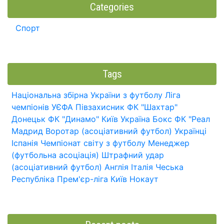
Categories
Спорт
Tags
Національна збірна України з футболу
Ліга
чемпіонів УЄФА
Півзахисник
ФК "Шахтар"
Донецьк
ФК "Динамо" Київ
Україна
Бокс
ФК "Реал
Мадрид
Воротар (асоціативний футбол)
Українці
Іспанія
Чемпіонат світу з футболу
Менеджер
(футбольна асоціація)
Штрафний удар
(асоціативний футбол)
Англія
Італія
Чеська
Республіка
Прем'єр-ліга
Київ
Нокаут