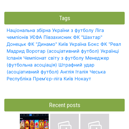
Tags
Національна збірна України з футболу
Ліга
чемпіонів УЄФА
Півзахисник
ФК "Шахтар"
Донецьк
ФК "Динамо" Київ
Україна
Бокс
ФК "Реал
Мадрид
Воротар (асоціативний футбол)
Українці
Іспанія
Чемпіонат світу з футболу
Менеджер
(футбольна асоціація)
Штрафний удар
(асоціативний футбол)
Англія
Італія
Чеська
Республіка
Прем'єр-ліга
Київ
Нокаут
Recent posts