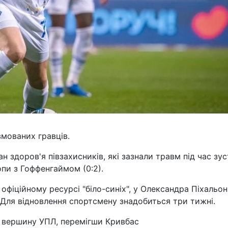
мованих гравців.
 здоров'я півзахисників, які зазнали травм під час зус
пи з Гоффенгаймом (0:2).
 офіційному ресурсі "біло-синіх", у Олександра Піхальо
Для відновлення спортсмену знадобиться три тижні.
 вершину УПЛ, перемігши Кривбас