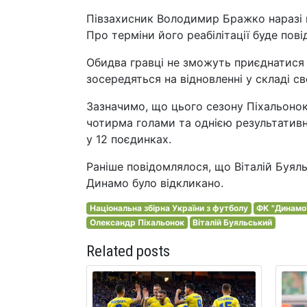
Півзахисник Володимир Бражко наразі н
Про терміни його реабілітації буде пов
Обидва гравці не зможуть приєднатися 
зосередяться на відновленні у складі св
Зазначимо, що цього сезону Піхальонок 
чотирма голами та однією результатив
у 12 поєдинках.
Раніше повідомлялося, що Віталій Буяль
Динамо було відкликано.
Національна збірна України з футболу
ФК "Динамо"
Олександр Піхальонок
Віталій Буяльський
Related posts