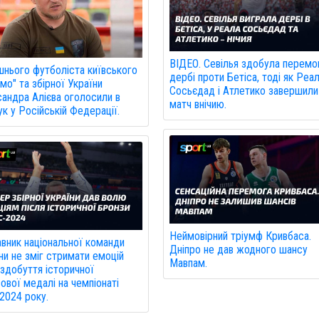
ВІДЕО. Севілья здобула перемо
нього футболіста київського
дербі проти Бетіса, тоді як Реа
мо" та збірної України
Сосьєдад і Атлетико завершили
андра Алієва оголосили в
матч внічию.
к у Російській Федерації.
Неймовірний тріумф Кривбаса.
вник національної команди
Дніпро не дав жодного шансу
ни не зміг стримати емоцій
Мавпам.
 здобуття історичної
ової медалі на чемпіонаті
 2024 року.