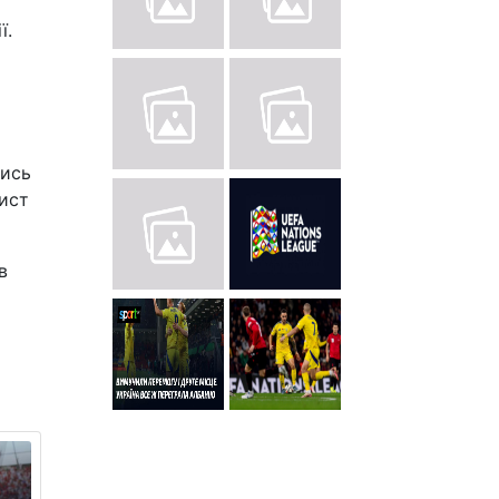
ї.
шись
ист
в