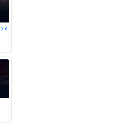
гу в
л