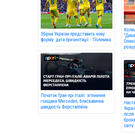
Колиш
Збірна України представить нову
"Дина
форму: дата презентації - Полеміка
Олекс
розшу
Початок Гран-прі Італії: зіткнення
гонщика Mercedes, блискавична
Наста
швидкість Ферстаппена
Украї
після
бронз
світу