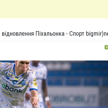
відновлення Піхальонка - Спорт bigmir)n
С