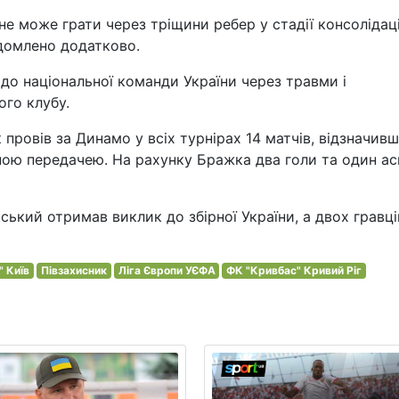
е може грати через тріщини ребер у стадії консолідаці
ідомлено додатково.
до національної команди України через травми і
ого клубу.
провів за Динамо у всіх турнірах 14 матчів, відзначив
ною передачею. На рахунку Бражка два голи та один ас
ський отримав виклик до збірної України, а двох гравці
 Київ
Півзахисник
Ліга Європи УЄФА
ФК "Кривбас" Кривий Ріг