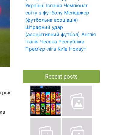
Українці
Іспанія
Чемпіонат
світу з футболу
Менеджер
(футбольна асоціація)
Штрафний удар
(асоціативний футбол)
Англія
Італія
Чеська Республіка
Прем'єр-ліга
Київ
Нокаут
Recent posts
трічі
нка