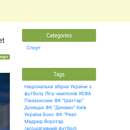
Categories
et
Спорт
порт
Tags
Національна збірна України з
футболу
Ліга чемпіонів УЄФА
Півзахисник
ФК "Шахтар"
Донецьк
ФК "Динамо" Київ
Україна
Бокс
ФК "Реал
Мадрид
Воротар
(асоціативний футбол)