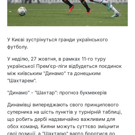
У Києві зустрінуться гранди українського
футболу.
У неділю, 27 жовтня, в рамках 11-го туру
української Прем'єр-ліги відбудеться поєдинок
між київським "Динамо" та донецьким
"Шахтарем".
"Динамо" - "Шахтар": прогноз букмекерів
Динамівці випереджають свого принципового
суперника на шість пунктів у турнірній таблиці,
що робить дербі надзвичайно важливим для
обох команд. Кияни можуть суттєво зміцнити
свої позиції, а "Шахтарю" варто боротися до