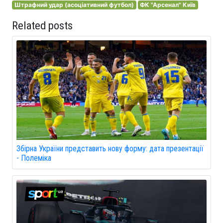
Штрафний удар (асоціативний футбол)
ФК "Арсенал" Київ
Related posts
Збірна України представить нову форму: дата презентації
- Полеміка