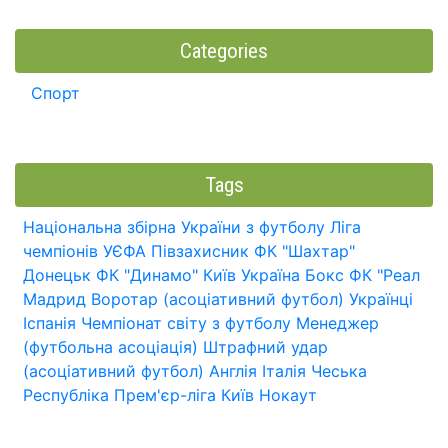
Categories
Спорт
Tags
Національна збірна України з футболу
Ліга
чемпіонів УЄФА
Півзахисник
ФК "Шахтар"
Донецьк
ФК "Динамо" Київ
Україна
Бокс
ФК "Реал
Мадрид
Воротар (асоціативний футбол)
Українці
Іспанія
Чемпіонат світу з футболу
Менеджер
(футбольна асоціація)
Штрафний удар
(асоціативний футбол)
Англія
Італія
Чеська
Республіка
Прем'єр-ліга
Київ
Нокаут