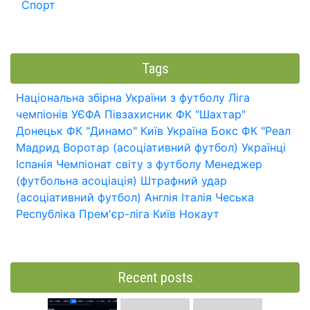
Спорт
Tags
Національна збірна України з футболу
Ліга
чемпіонів УЄФА
Півзахисник
ФК "Шахтар"
Донецьк
ФК "Динамо" Київ
Україна
Бокс
ФК "Реал
Мадрид
Воротар (асоціативний футбол)
Українці
Іспанія
Чемпіонат світу з футболу
Менеджер
(футбольна асоціація)
Штрафний удар
(асоціативний футбол)
Англія
Італія
Чеська
Республіка
Прем'єр-ліга
Київ
Нокаут
Recent posts