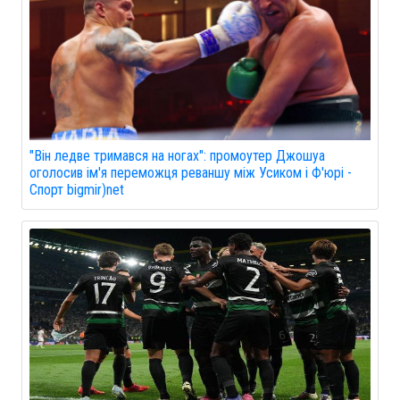
"Він ледве тримався на ногах": промоутер Джошуа
оголосив ім'я переможця реваншу між Усиком і Ф'юрі -
Спорт bigmir)net