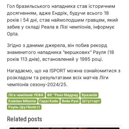
Гол бразильського нападника став історичним
досягненням, адже Ендрік, будучи всього 18
років і 54 дні, став наймолодшим гравцем, який
забив у складі Реала в Лізі чемпіонів, інформує
Opta.
Згідно з даними джерела, він побив рекорд
знаменитого нападника "вершкових" Рауля (18
років 113 днів), встановлений у 1995 році.
Нагадаємо, що на ISPORT можна ознайомитися з
розкладом та результатами всіх матчів Ліги
чемпіонів сезону-2024/25.
Ліга чемпіонів УЄФА
ФК "Реал Мадрид
Бразилія
Кайліан Мбаппе
Гаррі Кейн
Вейн Руні
Штутгарт
Рауль (футболіст)
Related posts