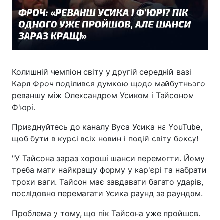
Колишній чемпіон світу у другій середній вазі
Карл Фроч поділився думкою щодо майбутнього
реваншу між Олександром Усиком і Тайсоном
Ф'юрі.
Приєднуйтесь до каналу Вуса Усика на YouTube,
щоб бути в курсі всіх новин і подій світу боксу!
"У Тайсона зараз хороші шанси перемогти. Йому
треба мати найкращу форму у кар'єрі та набрати
трохи ваги. Тайсон має завдавати багато ударів,
послідовно перемагати Усика раунд за раундом.
Проблема у тому, що пік Тайсона уже пройшов.