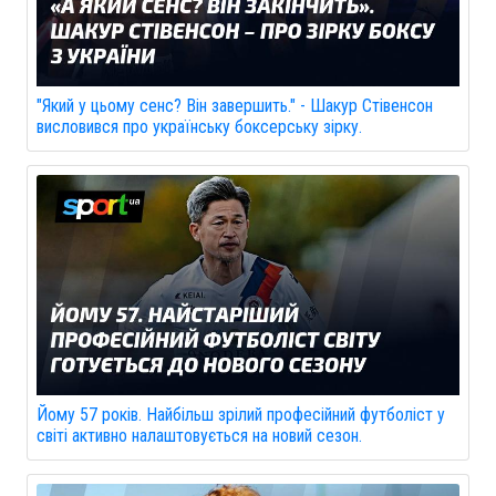
"Який у цьому сенс? Він завершить." - Шакур Стівенсон
висловився про українську боксерську зірку.
Йому 57 років. Найбільш зрілий професійний футболіст у
світі активно налаштовується на новий сезон.