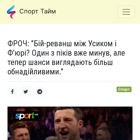
Спорт Тайм
ФРОЧ: "Бій-реванш між Усиком і
Ф'юрі? Один з піків вже минув, але
тепер шанси виглядають більш
обнадійливими."
Спорт