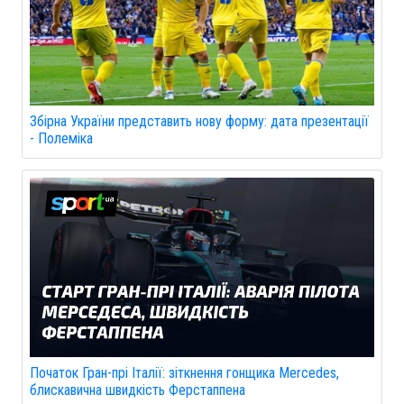
Збірна України представить нову форму: дата презентації
- Полеміка
Початок Гран-прі Італії: зіткнення гонщика Mercedes,
блискавична швидкість Ферстаппена