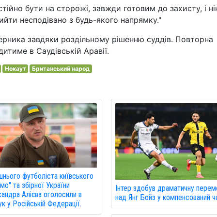
стійно бути на сторожі, завжди готовим до захисту, і н
ийти несподівано з будь-якого напрямку."
ерника завдяки роздільному рішенню суддів. Повторна
дитиме в Саудівській Аравії.
Нокаут
Британський народ
нього футболіста київського
мо" та збірної України
Інтер здобув драматичну перем
андра Алієва оголосили в
над Янг Бойз у компенсований ч
к у Російській Федерації.