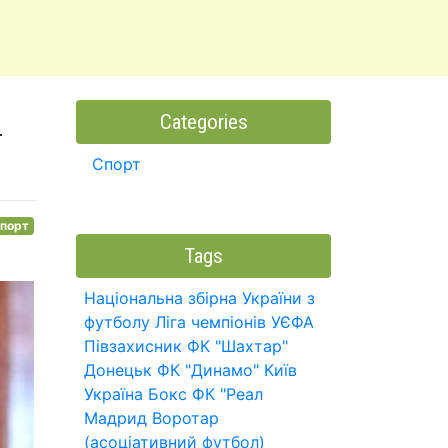
Categories
т
Спорт
порт
Tags
Національна збірна України з
футболу
Ліга чемпіонів УЄФА
Півзахисник
ФК "Шахтар"
Донецьк
ФК "Динамо" Київ
Україна
Бокс
ФК "Реал
Мадрид
Воротар
(асоціативний футбол)