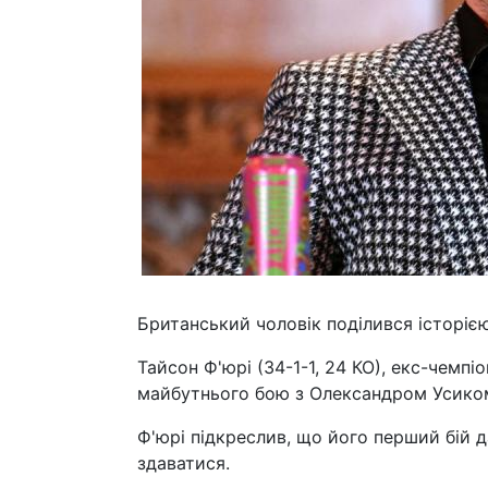
Британський чоловік поділився історіє
Тайсон Ф'юрі (34-1-1, 24 КО), екс-чемпі
майбутнього бою з Олександром Усиком 
Ф'юрі підкреслив, що його перший бій д
здаватися.