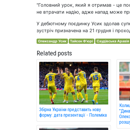
"Головний урок, який я отримав - це по
не втрачати надію, адже напад може пр
У дебютному поєдинку Усик здолав суп
зустріч призначена на 21 грудня і прохо
Олександр Усик
Тайсон Ф'юрі
Саудівська Аравія
Related posts
Колиш
Збірна України представить нову
"Дина
форму: дата презентації - Полеміка
Олекс
розшу