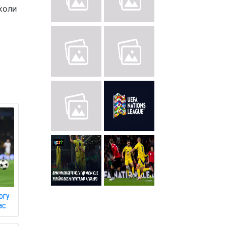
іколи
огу
ас.