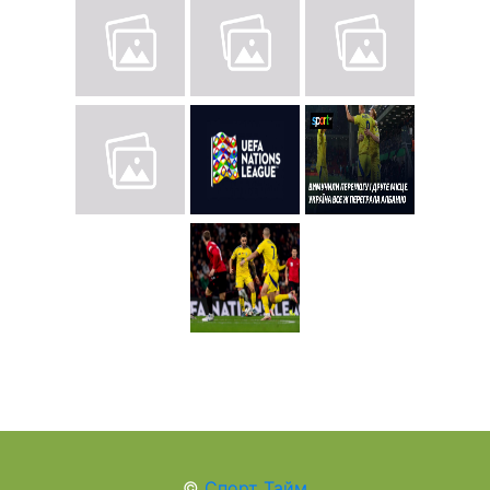
©
Спорт Тайм