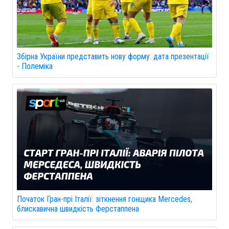
Збірна України представить нову форму: дата презентації
- Полеміка
Початок Гран-прі Італії: зіткнення гонщика Mercedes,
блискавична швидкість Ферстаппена