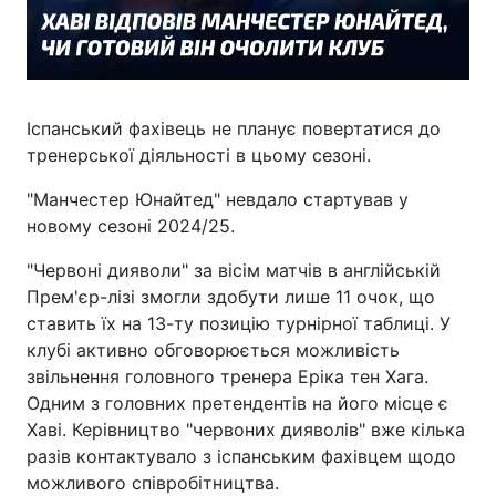
Іспанський фахівець не планує повертатися до
тренерської діяльності в цьому сезоні.
"Манчестер Юнайтед" невдало стартував у
новому сезоні 2024/25.
"Червоні дияволи" за вісім матчів в англійській
Прем'єр-лізі змогли здобути лише 11 очок, що
ставить їх на 13-ту позицію турнірної таблиці. У
клубі активно обговорюється можливість
звільнення головного тренера Еріка тен Хага.
Одним з головних претендентів на його місце є
Хаві. Керівництво "червоних дияволів" вже кілька
разів контактувало з іспанським фахівцем щодо
можливого співробітництва.