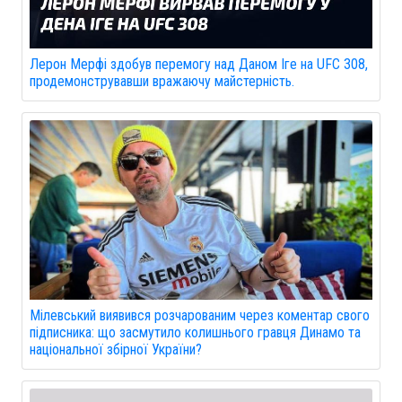
Лерон Мерфі здобув перемогу над Даном Іге на UFC 308,
продемонструвавши вражаючу майстерність.
Мілевський виявився розчарованим через коментар свого
підписника: що засмутило колишнього гравця Динамо та
національної збірної України?