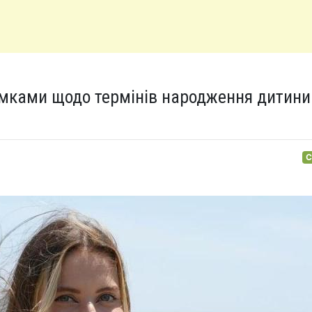
умками щодо термінів народження дитини 
С