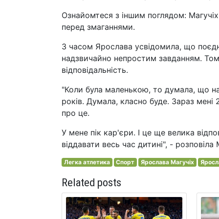
Ознайомтеся з іншим поглядом: Магучіх
перед змаганнями.
З часом Ярослава усвідомила, що поєдн
надзвичайно непростим завданням. Тому
відповідальність.
"Коли була маленькою, то думала, що н
років. Думала, класно буде. Зараз мені
про це.
У мене пік кар'єри. І це ще велика відп
віддавати весь час дитині", - розповіла 
Легка атлетика
Спорт
Ярослава Магучіх
Яросл
Related posts