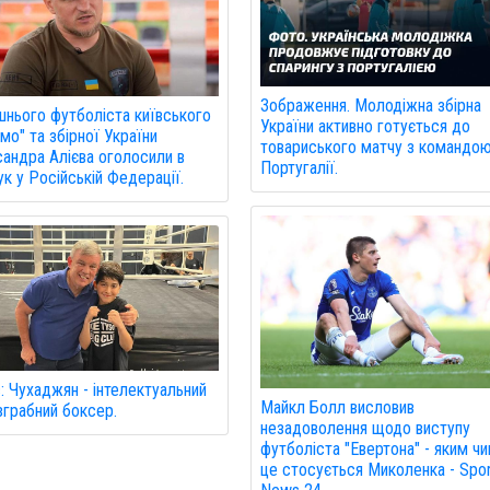
Зображення. Молодіжна збірна
нього футболіста київського
України активно готується до
мо" та збірної України
товариського матчу з командо
андра Алієва оголосили в
Португалії.
к у Російській Федерації.
: Чухаджян - інтелектуальний
Майкл Болл висловив
зграбний боксер.
незадоволення щодо виступу
футболіста "Евертона" - яким ч
це стосується Миколенка - Spo