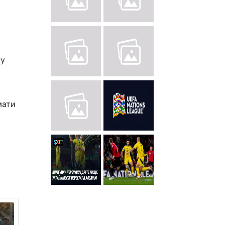
ку
мати