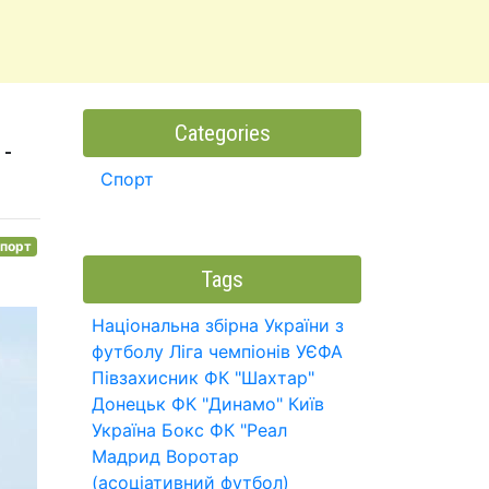
Categories
-
Спорт
порт
Tags
Національна збірна України з
футболу
Ліга чемпіонів УЄФА
Півзахисник
ФК "Шахтар"
Донецьк
ФК "Динамо" Київ
Україна
Бокс
ФК "Реал
Мадрид
Воротар
(асоціативний футбол)