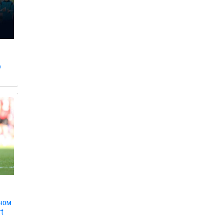
ю
ином
rt