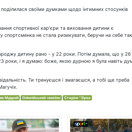
 поділилася своїми думками щодо інтимних стосунків
ання спортивної кар'єри та виховання дитини є
 спортсменка не стала ризикувати, беручи на себе та
ароджу дитину рано - у 22 роки. Потім думала, що у 26
 23 роки, і я думаю: боже, якою дурною я була навіть ду
овідальність. Ти тренуєшся і змагаєшся, а тобі ще треба
Магучіх.
ав Мудрий
Олімпійський чемпіон
Стадіон "Зірка