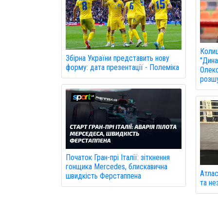
Колиш
Збірна України представить нову
"Дина
форму: дата презентації - Полеміка
Олекс
розшу
Початок Гран-прі Італії: зіткнення
гонщика Mercedes, блискавична
Атлас
швидкість Ферстаппена
та не