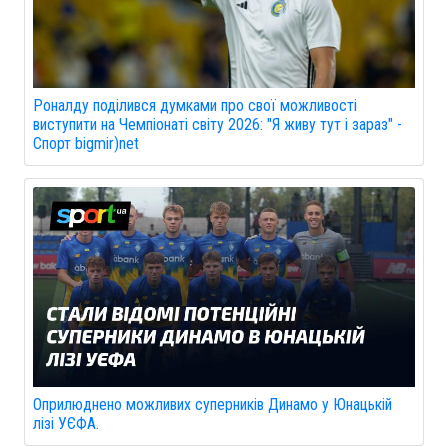
Роналду поділився думками про свої можливості
виступити на Чемпіонаті світу 2026: "Я живу тут і зараз" -
Спорт bigmir)net
Оприлюднено можливих суперників Динамо у Юнацькій
лізі УЄФА.