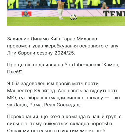
Захисник Динамо Київ Тарас Михавко
прокоментував жеребкування основного етапу
Ліги Європи сезону-2024/25.
Про це він поділився на YouTube-каналі "Камон,
Плей!".
Я б із задоволенням провів матч проти
Манчестер Юнайтед. Але навіть за відсутності
МЮ, тут зібрані команди високого класу — такі
як Лаціо, Рома, Реал Сосьєдад.
Переконаний, що кожна команда в нашій групі є
сильною, тому очікується складна боротьба.
Однак ми ретельно готуватимемося, щоб