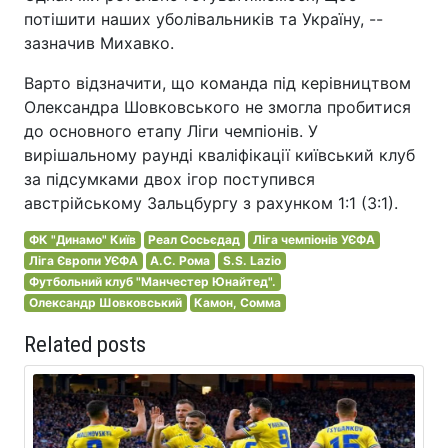
потішити наших уболівальників та Україну, --
зазначив Михавко.
Варто відзначити, що команда під керівництвом
Олександра Шовковського не змогла пробитися
до основного етапу Ліги чемпіонів. У
вирішальному раунді кваліфікації київський клуб
за підсумками двох ігор поступився
австрійському Зальцбургу з рахунком 1:1 (3:1).
ФК "Динамо" Київ
Реал Сосьєдад
Ліга чемпіонів УЄФА
Ліга Європи УЄФА
А.С. Рома
S.S. Lazio
Футбольний клуб "Манчестер Юнайтед".
Олександр Шовковський
Камон, Сомма
Related posts