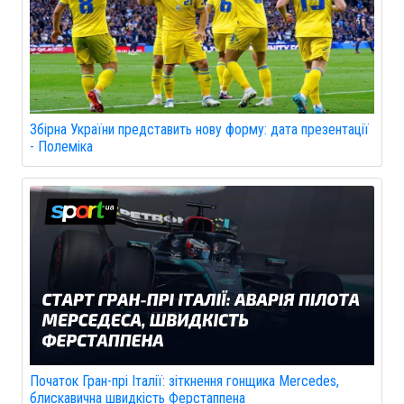
Збірна України представить нову форму: дата презентації
- Полеміка
Початок Гран-прі Італії: зіткнення гонщика Mercedes,
блискавична швидкість Ферстаппена