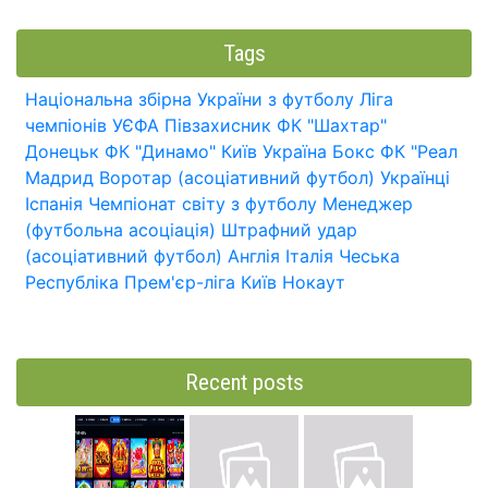
Tags
Національна збірна України з футболу
Ліга
чемпіонів УЄФА
Півзахисник
ФК "Шахтар"
Донецьк
ФК "Динамо" Київ
Україна
Бокс
ФК "Реал
Мадрид
Воротар (асоціативний футбол)
Українці
Іспанія
Чемпіонат світу з футболу
Менеджер
(футбольна асоціація)
Штрафний удар
(асоціативний футбол)
Англія
Італія
Чеська
Республіка
Прем'єр-ліга
Київ
Нокаут
Recent posts