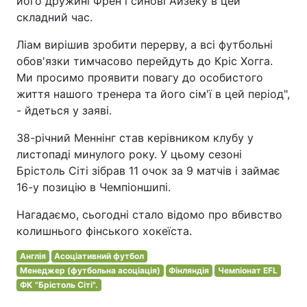
його дружині Френ і синові Айзеку в цей
складний час.
Ліам вирішив зробити перерву, а всі футбольні
обов'язки тимчасово перейдуть до Кріс Хогга.
Ми просимо проявити повагу до особистого
життя нашого тренера та його сім'ї в цей період",
- йдеться у заяві.
38-річний Меннінг став керівником клубу у
листопаді минулого року. У цьому сезоні
Брістоль Сіті зібрав 11 очок за 9 матчів і займає
16-у позицію в Чемпіоншипі.
Нагадаємо, сьогодні стало відомо про вбивство
колишнього фінського хокеїста.
Англія
Асоціативний футбол
Менеджер (футбольна асоціація)
Фінляндія
Чемпіонат EFL
ФК "Брістоль Сіті".