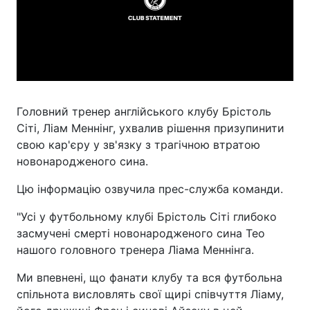
Головний тренер англійського клубу Брістоль
Сіті, Ліам Меннінг, ухвалив рішення призупинити
свою кар'єру у зв'язку з трагічною втратою
новонародженого сина.
Цю інформацію озвучила прес-служба команди.
"Усі у футбольному клубі Брістоль Сіті глибоко
засмучені смерті новонародженого сина Тео
нашого головного тренера Ліама Меннінга.
Ми впевнені, що фанати клубу та вся футбольна
спільнота висловлять свої щирі співчуття Ліаму,