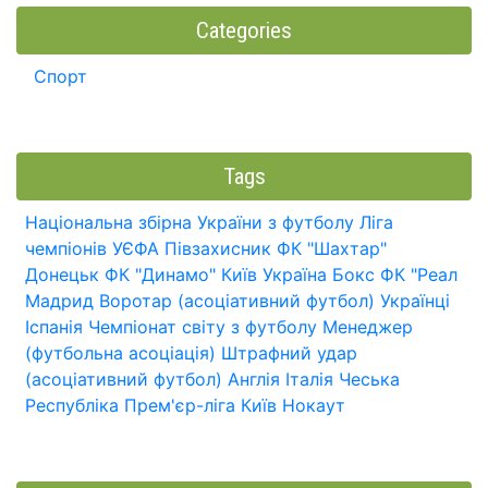
Categories
Спорт
Tags
Національна збірна України з футболу
Ліга
чемпіонів УЄФА
Півзахисник
ФК "Шахтар"
Донецьк
ФК "Динамо" Київ
Україна
Бокс
ФК "Реал
Мадрид
Воротар (асоціативний футбол)
Українці
Іспанія
Чемпіонат світу з футболу
Менеджер
(футбольна асоціація)
Штрафний удар
(асоціативний футбол)
Англія
Італія
Чеська
Республіка
Прем'єр-ліга
Київ
Нокаут