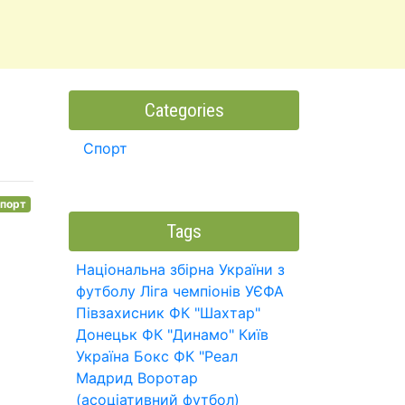
Categories
Спорт
порт
Tags
Національна збірна України з
футболу
Ліга чемпіонів УЄФА
Півзахисник
ФК "Шахтар"
Донецьк
ФК "Динамо" Київ
Україна
Бокс
ФК "Реал
Мадрид
Воротар
(асоціативний футбол)