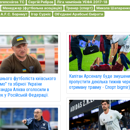
erencváros TC
Сергій Ребров
Ліга чемпіонів УЄФА 2017-18
Менеджер (футбольна асоціація)
Тренер (спорт)
Микола Шапаренк
A.F.C. Борнмут
Ігор Суркіс
Об'єднані Арабські Емірати
Капітан Арсеналу буде змушен
нього футболіста київського
пропустити декілька тижнів чер
мо" та збірної України
отриману травму - Спорт bigmir
андра Алієва оголосили в
к у Російській Федерації.