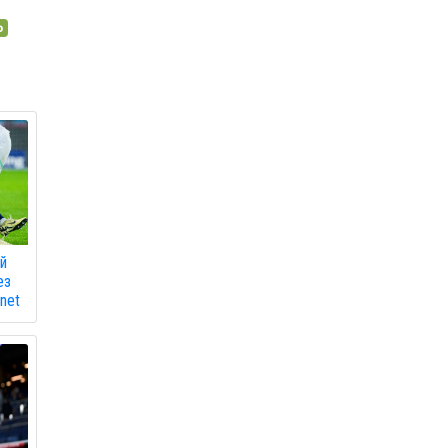
о
ий
ез
)net