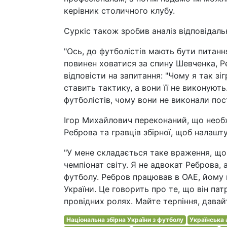
керівник столичного клубу.
Суркіс також зробив аналіз відповідальн
"Ось, до футболістів мають бути питанн
повинен ховатися за спину Шевченка, Ре
відповісти на запитання: "Чому я так зі
ставить тактику, а вони її не виконуют
футболістів, чому вони не виконали пос
Ігор Михайлович переконаний, що необхі
Реброва та гравців збірної, щоб налашт
"У мене складається таке враження, що
чемпіонат світу. Я не адвокат Реброва,
футболу. Ребров працював в ОАЕ, йому 
України. Це говорить про те, що він пат
провідних ролях. Майте терпіння, давай
Національна збірна України з футболу
Українська 