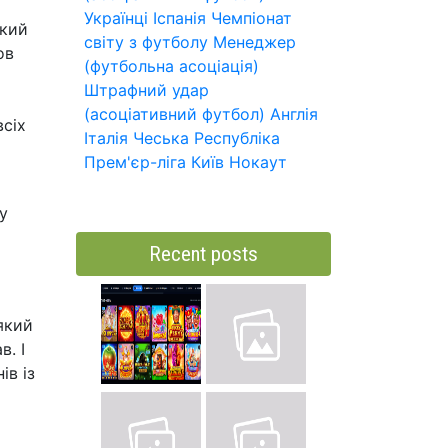
Українці
Іспанія
Чемпіонат
який
світу з футболу
Менеджер
ов
(футбольна асоціація)
Штрафний удар
(асоціативний футбол)
Англія
всіх
Італія
Чеська Республіка
Прем'єр-ліга
Київ
Нокаут
у
Recent posts
який
в. І
ів із