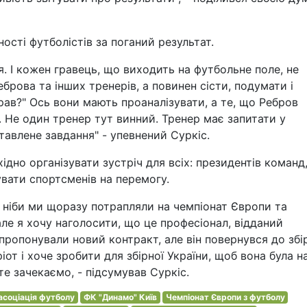
ості футболістів за поганий результат.
я. І кожен гравець, що виходить на футбольне поле, не
брова та інших тренерів, а повинен сісти, подумати і
грав?" Ось вони мають проаналізувати, а те, що Ребров
ь. Не один тренер тут винний. Тренер має запитати у
тавлене завдання" - упевнений Суркіс.
дно організувати зустріч для всіх: президентів команд
увати спортсменів на перемогу.
 ніби ми щоразу потрапляли на чемпіонат Європи та
 але я хочу наголосити, що це професіонал, відданий
пропонували новий контракт, але він повернувся до збі
ріот і хоче зробити для збірної України, щоб вона була н
те зачекаємо, - підсумував Суркіс.
асоціація футболу
ФК "Динамо" Київ
Чемпіонат Європи з футболу