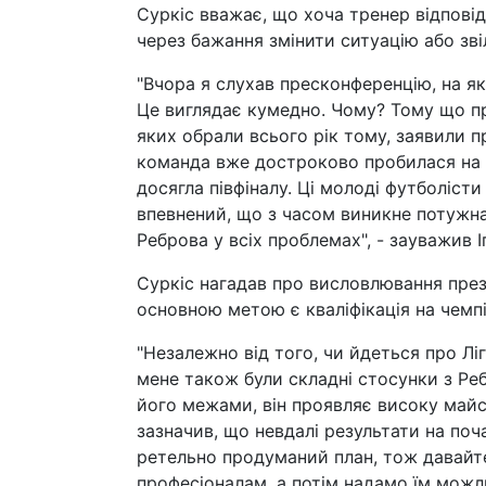
Суркіс вважає, що хоча тренер відповід
через бажання змінити ситуацію або зві
"Вчора я слухав пресконференцію, на як
Це виглядає кумедно. Чому? Тому що пре
яких обрали всього рік тому, заявили 
команда вже достроково пробилася на 
досягла півфіналу. Ці молоді футболісти
впевнений, що з часом виникне потужна
Реброва у всіх проблемах", - зауважив 
Суркіс нагадав про висловлювання през
основною метою є кваліфікація на чемпі
"Незалежно від того, чи йдеться про Ліг
мене також були складні стосунки з Ребр
його межами, він проявляє високу майс
зазначив, що невдалі результати на поча
ретельно продуманий план, тож давайте
професіоналам, а потім надамо їм можл