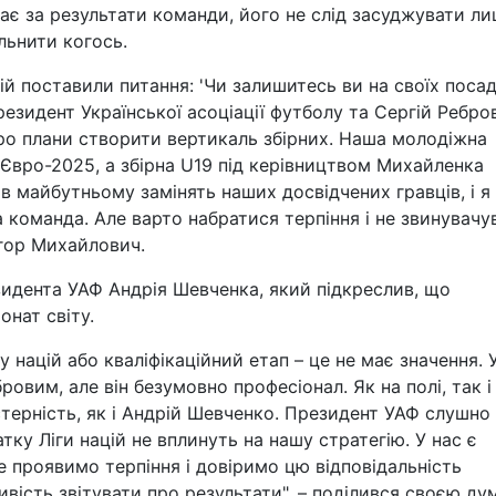
ає за результати команди, його не слід засуджувати л
льнити когось.
ій поставили питання: 'Чи залишитесь ви на своїх посад
зидент Української асоціації футболу та Сергій Ребров
про плани створити вертикаль збірних. Наша молодіжна
Євро-2025, а збірна U19 під керівництвом Михайленка
 в майбутньому замінять наших досвідчених гравців, і я
 команда. Але варто набратися терпіння і не звинувачу
Ігор Михайлович.
идента УАФ Андрія Шевченка, який підкреслив, що
онат світу.
у націй або кваліфікаційний етап – це не має значення. 
овим, але він безумовно професіонал. Як на полі, так і
терність, як і Андрій Шевченко. Президент УАФ слушно
тку Ліги націй не вплинуть на нашу стратегію. У нас є
 проявимо терпіння і довіримо цю відповідальність
ивість звітувати про результати", – поділився своєю д