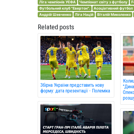
Ліга чемпіонів УЄФА
Чемпіонат світу з футболу
F
Футбольний клуб "Евертон".
Асоціативний футбол
Андрій Шевченко
Ліга Націй
Віталій Миколенко
Related posts
Колиш
Збірна України представить нову
"Дина
форму: дата презентації - Полеміка
Олекс
розшу