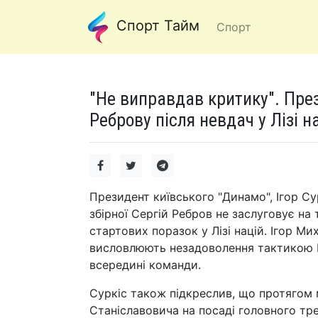
Спорт Тайм
Спорт
"Не виправдав критику". Пре
Реброву після невдач у Лізі н
Президент київського "Динамо", Ігор Су
збірної Сергій Ребров не заслуговує на
стартових поразок у Лізі націй. Ігор Ми
висловлюють незадоволення тактикою Р
всередині команди.
Суркіс також підкреслив, що протягом 
Станіславовича на посаді головного трен