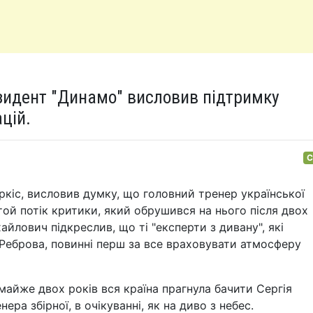
зидент "Динамо" висловив підтримку
ацій.
С
ркіс, висловив думку, що головний тренер української
 той потік критики, який обрушився на нього після двох
хайлович підкреслив, що ті "експерти з дивану", які
еброва, повинні перш за все враховувати атмосферу
майже двох років вся країна прагнула бачити Сергія
ера збірної, в очікуванні, як на диво з небес.