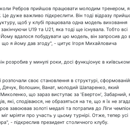
, коли Ребров прийшов працювати молодим тренером, 
. Це дуже важливо підкреслити. Він тоді відразу прийш
руктуру, щоб у клубі працювала одна модель виховання
закінчуючи U19 та U21, яка тоді ще існувала. Тобто всі
Йому вдалося побудувати цю модель, він запросив до 
а що я йому дав згоду", - цитує Ігоря Михайловича
він розробив у минулі роки, досі функціонує в київськом
кі розпочали своє становлення в структурі, сформованій
р, Дячук, Волошин, Ванат, молодий Шапаренко, який
 Миколенко, що зараз виступає за 'Евертон', Забарний, 
в, які, сподіваюся, не образяться на те, що я їх не згада
ров завоював золоті медалі та потрапив до Ліги чемпіон
міг мріяти про участь у цьому турнірі. Отже, тепер усі
ра", - підкреслив президент столичного клубу.