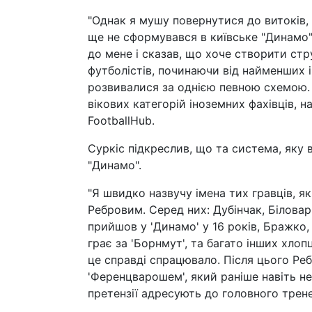
"Однак я мушу повернутися до витоків
ще не сформувався в київське "Динамо"
до мене і сказав, що хоче створити ст
футболістів, починаючи від найменших і 
розвивалися за однією певною схемою. 
вікових категорій іноземних фахівців, н
FootballHub.
Суркіс підкреслив, що та система, яку 
"Динамо".
"Я швидко назвучу імена тих гравців, я
Ребровим. Серед них: Дубінчак, Білова
прийшов у 'Динамо' у 16 років, Бражко,
грає за 'Борнмут', та багато інших хлопці
це справді спрацювало. Після цього Реб
'Ференцварошем', який раніше навіть не 
претензії адресують до головного трене