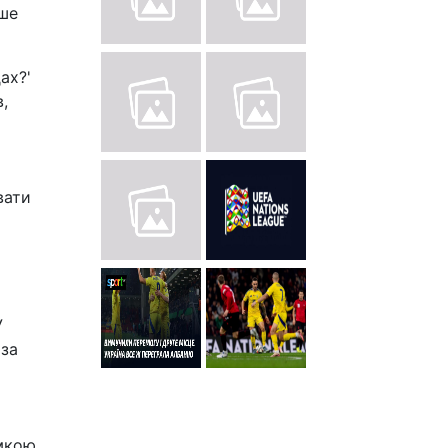
ише
ах?'
,
вати
У
 за
умкою