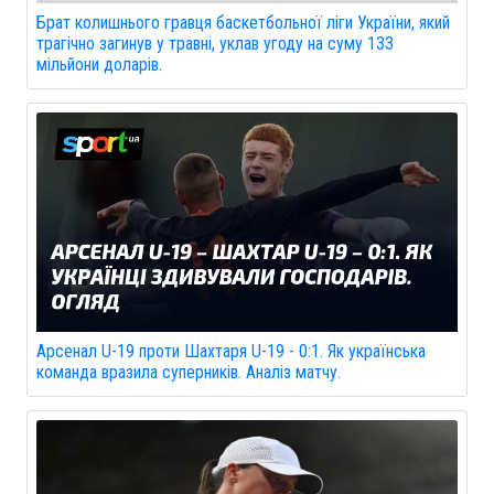
Брат колишнього гравця баскетбольної ліги України, який
трагічно загинув у травні, уклав угоду на суму 133
мільйони доларів.
Арсенал U-19 проти Шахтаря U-19 - 0:1. Як українська
команда вразила суперників. Аналіз матчу.