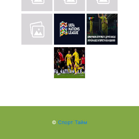
©
Спорт Тайм