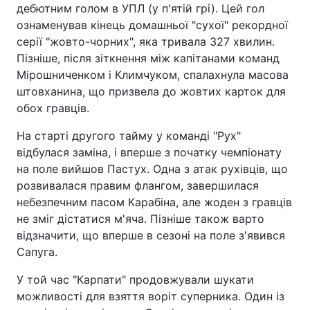
дебютним голом в УПЛ (у п'ятій грі). Цей гол
ознаменував кінець домашньої "сухої" рекордної
серії "жовто-чорних", яка тривала 327 хвилин.
Пізніше, після зіткнення між капітанами команд
Мірошниченком і Климчуком, спалахнула масова
штовханина, що призвела до жовтих карток для
обох гравців.
На старті другого тайму у команді "Рух"
відбулася заміна, і вперше з початку чемпіонату
на поле вийшов Пастух. Одна з атак рухівців, що
розвивалася правим флангом, завершилася
небезпечним пасом Карабіна, але жоден з гравців
не зміг дістатися м'яча. Пізніше також варто
відзначити, що вперше в сезоні на поле з'явився
Сапуга.
У той час "Карпати" продовжували шукати
можливості для взяття воріт суперника. Один із