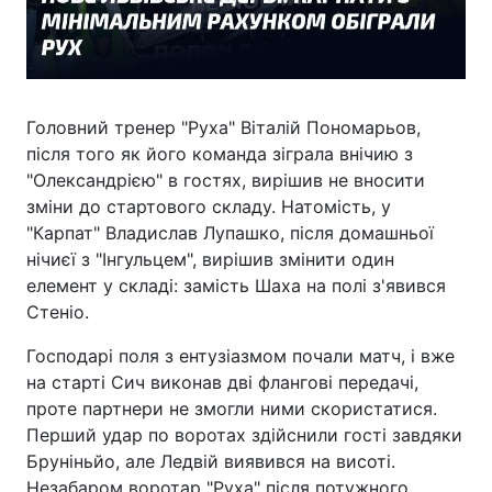
Головний тренер "Руха" Віталій Пономарьов,
після того як його команда зіграла внічию з
"Олександрією" в гостях, вирішив не вносити
зміни до стартового складу. Натомість, у
"Карпат" Владислав Лупашко, після домашньої
нічиєї з "Інгульцем", вирішив змінити один
елемент у складі: замість Шаха на полі з'явився
Стеніо.
Господарі поля з ентузіазмом почали матч, і вже
на старті Сич виконав дві флангові передачі,
проте партнери не змогли ними скористатися.
Перший удар по воротах здійснили гості завдяки
Бруніньйо, але Ледвій виявився на висоті.
Незабаром воротар "Руха" після потужного