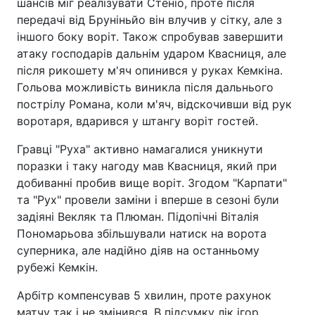
шансів міг реалізувати Стеніо, проте після
передачі від Бруніньйо він влучив у сітку, але з
іншого боку воріт. Також спробував завершити
атаку господарів дальнім ударом Квасниця, але
після рикошету м'яч опинився у руках Кемкіна.
Гольова можливість виникла після дальнього
пострілу Романа, коли м'яч, відскочивши від рук
воротаря, вдарився у штангу воріт гостей.
Гравці "Руха" активно намагалися уникнути
поразки і таку нагоду мав Квасниця, який при
добиванні пробив вище воріт. Згодом "Карпати"
та "Рух" провели заміни і вперше в сезоні були
задіяні Векляк та Плюман. Підопічні Віталія
Пономарьова збільшували натиск на ворота
суперника, але надійно діяв на останньому
рубежі Кемкін.
Арбітр компенсував 5 хвилин, проте рахунок
матчу так і не змінився. В підсумку лік ігор