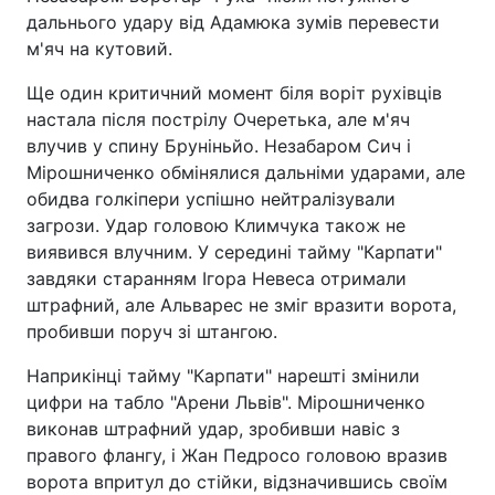
дальнього удару від Адамюка зумів перевести
м'яч на кутовий.
Ще один критичний момент біля воріт рухівців
настала після пострілу Очеретька, але м'яч
влучив у спину Бруніньйо. Незабаром Сич і
Мірошниченко обмінялися дальніми ударами, але
обидва голкіпери успішно нейтралізували
загрози. Удар головою Климчука також не
виявився влучним. У середині тайму "Карпати"
завдяки старанням Ігора Невеса отримали
штрафний, але Альварес не зміг вразити ворота,
пробивши поруч зі штангою.
Наприкінці тайму "Карпати" нарешті змінили
цифри на табло "Арени Львів". Мірошниченко
виконав штрафний удар, зробивши навіс з
правого флангу, і Жан Педросо головою вразив
ворота впритул до стійки, відзначившись своїм