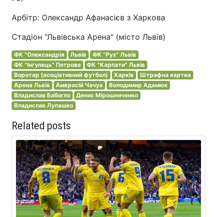
Арбітр: Олександр Афанасієв з Харкова
Стадіон "Львівська Арена" (місто Львів)
ФК "Олександрія
Львів
ФК "Рух" Львів
ФК "Інгулець" Петрове
ФК "Карпати" Львів
Воротар (асоціативний футбол)
Харків
Штрафна картка
Арена Львів
Амвросій Чачуа
Володимир Адамюк
Владислав Бабогло
Денис Мірошниченко
Владислав Лупашко
Related posts