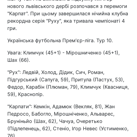
нового львівського дербі розпочався з перемоги
"Карпат". При цьому завершилася нічийна клубна
рекордна серія "Руху", яка тривала чемпіонаті 4
гри.
Українська футбольна Прем'єр-ліга. Тур 10.
Увага: Климчук (45+1) - Мірошниченко (45+1),
Шах (66).
"Рух": Ледвій, Холод, Дідик, Сич, Роман,
Підгурський (Сапуга, 59), Притула (Пастух, 53),
Федор, Карабін (Плюман, 79), Климчук (Квасниця,
59), Краснопір.
"Карпати": Кемкін, Адамюк (Векляк, 81), Жан
Педросо, Бабогло, Мірошніченко, Альварес,
Бруніньйо (Шах, 62), Чачуа, Очеретько
(Підлепенець, 62), Стеніо, Іґор Невес (Устименко,
76)