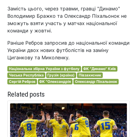
Замість цього, через травми, гравці "Динамо"
Володимир Бражко та Олександр Піхальонок не
зможуть взяти участь у матчах національної
команди у жовтні.
Раніше Ребров запросив до національної команди
України двох нових футболістів на заміну
Циганкову та Миколенку.
Національна збірна України з футболу
ФК "Динамо" Київ
Чеська Республіка
Грузія (країна)
Півзахисник
Сергій Ребров
ФК "Олександрія
Олександр Піхальонок
Related posts