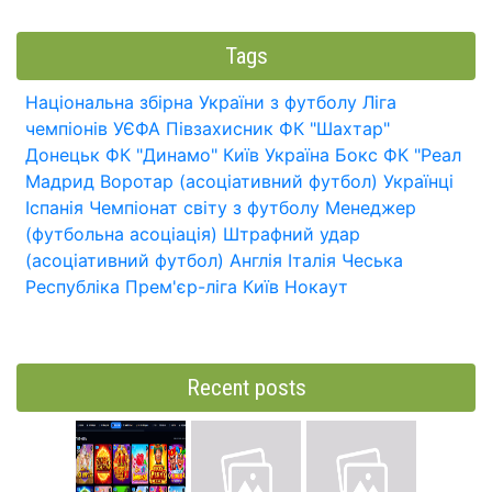
Tags
Національна збірна України з футболу
Ліга
чемпіонів УЄФА
Півзахисник
ФК "Шахтар"
Донецьк
ФК "Динамо" Київ
Україна
Бокс
ФК "Реал
Мадрид
Воротар (асоціативний футбол)
Українці
Іспанія
Чемпіонат світу з футболу
Менеджер
(футбольна асоціація)
Штрафний удар
(асоціативний футбол)
Англія
Італія
Чеська
Республіка
Прем'єр-ліга
Київ
Нокаут
Recent posts