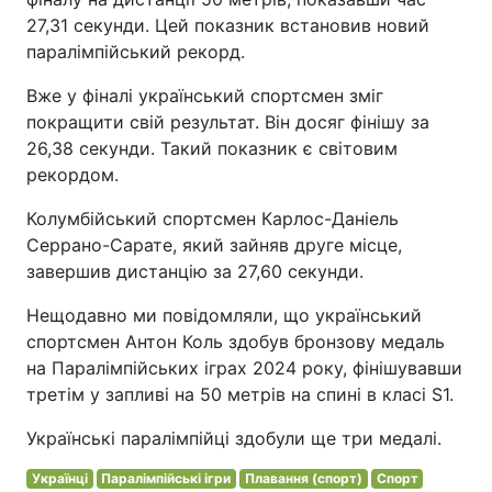
27,31 секунди. Цей показник встановив новий
паралімпійський рекорд.
Вже у фіналі український спортсмен зміг
покращити свій результат. Він досяг фінішу за
26,38 секунди. Такий показник є світовим
рекордом.
Колумбійський спортсмен Карлос-Даніель
Серрано-Сарате, який зайняв друге місце,
завершив дистанцію за 27,60 секунди.
Нещодавно ми повідомляли, що український
спортсмен Антон Коль здобув бронзову медаль
на Паралімпійських іграх 2024 року, фінішувавши
третім у запливі на 50 метрів на спині в класі S1.
Українські паралімпійці здобули ще три медалі.
Українці
Паралімпійські ігри
Плавання (спорт)
Спорт