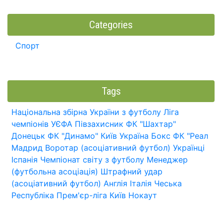
Categories
Спорт
Tags
Національна збірна України з футболу
Ліга
чемпіонів УЄФА
Півзахисник
ФК "Шахтар"
Донецьк
ФК "Динамо" Київ
Україна
Бокс
ФК "Реал
Мадрид
Воротар (асоціативний футбол)
Українці
Іспанія
Чемпіонат світу з футболу
Менеджер
(футбольна асоціація)
Штрафний удар
(асоціативний футбол)
Англія
Італія
Чеська
Республіка
Прем'єр-ліга
Київ
Нокаут