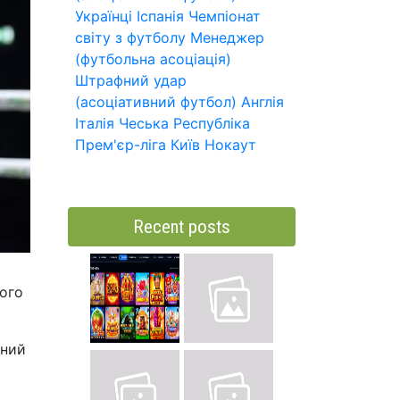
Українці
Іспанія
Чемпіонат
світу з футболу
Менеджер
(футбольна асоціація)
Штрафний удар
(асоціативний футбол)
Англія
Італія
Чеська Республіка
Прем'єр-ліга
Київ
Нокаут
Recent posts
ного
ений