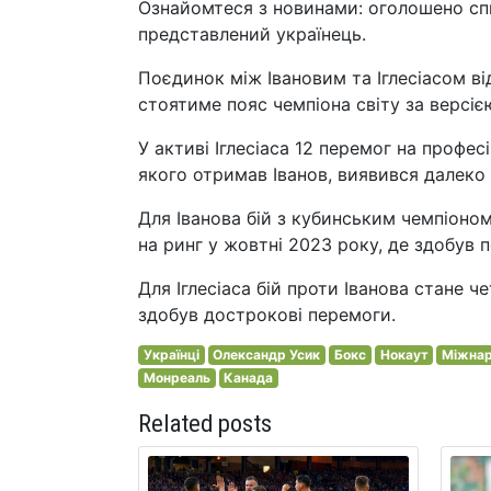
Ознайомтеся з новинами: оголошено спи
представлений українець.
Поєдинок між Івановим та Іглесіасом в
стоятиме пояс чемпіона світу за версією
У активі Іглесіаса 12 перемог на профес
якого отримав Іванов, виявився далеко
Для Іванова бій з кубинським чемпіоно
на ринг у жовтні 2023 року, де здобув
Для Іглесіаса бій проти Іванова стане ч
здобув дострокові перемоги.
Українці
Олександр Усик
Бокс
Нокаут
Міжнар
Монреаль
Канада
Related posts