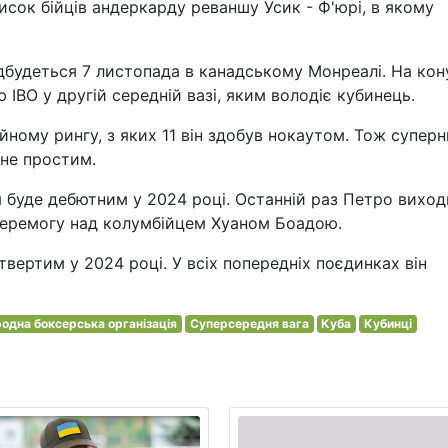
сок бійців андеркарду реваншу Усик - Ф'юрі, в якому
ідбудеться 7 листопада в канадському Монреалі. На кон
 IBO у другій середній вазі, яким володіє кубинець.
ійному рингу, з яких 11 він здобув нокаутом. Тож суперн
 не простим.
м буде дебютним у 2024 році. Останній раз Петро виход
 перемогу над колумбійцем Хуаном Боадою.
етвертим у 2024 році. У всіх попередніх поєдинках він
одна боксерська організація
Суперсередня вага
Куба
Кубинці