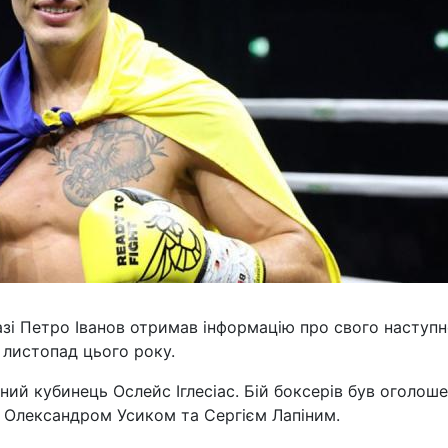
азі Петро Іванов отримав інформацію про свого наступ
 листопад цього року.
ний кубинець Ослейс Іглесіас. Бій боксерів був оголош
ю Олександром Усиком та Сергієм Лапіним.