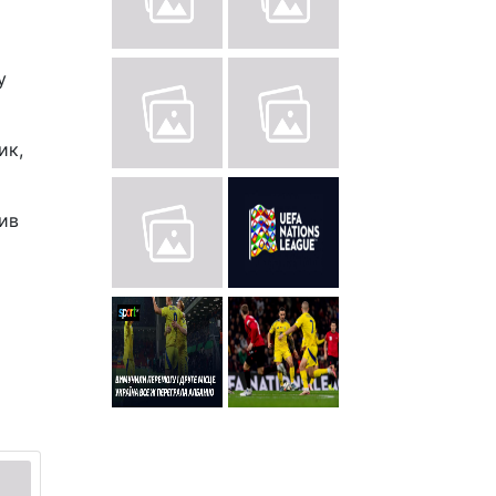
у
ик,
ив