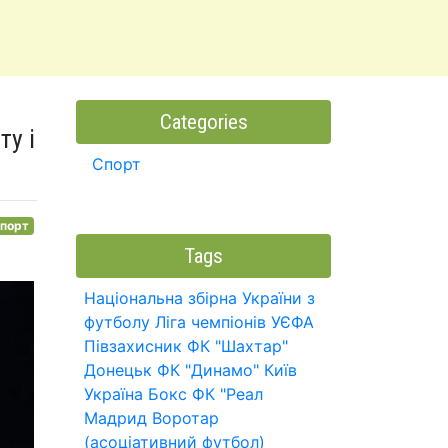
Categories
ту і
Спорт
порт
Tags
Національна збірна України з
футболу
Ліга чемпіонів УЄФА
Півзахисник
ФК "Шахтар"
Донецьк
ФК "Динамо" Київ
Україна
Бокс
ФК "Реал
Мадрид
Воротар
(асоціативний футбол)