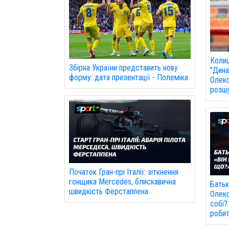
Колиш
Збірна України представить нову
"Дина
форму: дата презентації - Полеміка
Олекс
розшу
Початок Гран-прі Італії: зіткнення
гонщика Mercedes, блискавична
Батьк
швидкість Ферстаппена
Олекс
собі?
робит