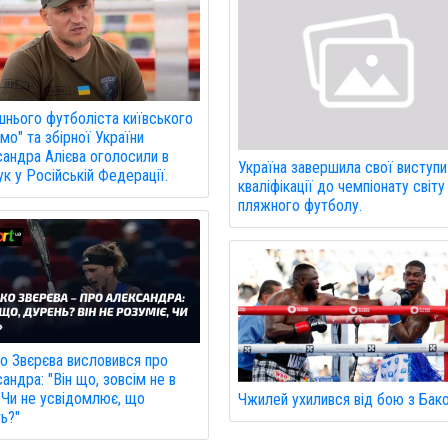
нього футболіста київського
мо" та збірної України
андра Алієва оголосили в
Україна завершила свої виступи
к у Російській Федерації.
кваліфікації до чемпіонату світу
пляжного футболу.
о Звєрєва висловився про
андра: "Він що, зовсім не в
 Чи не усвідомлює, що
Чжилей ухилився від бою з Бак
ь?"