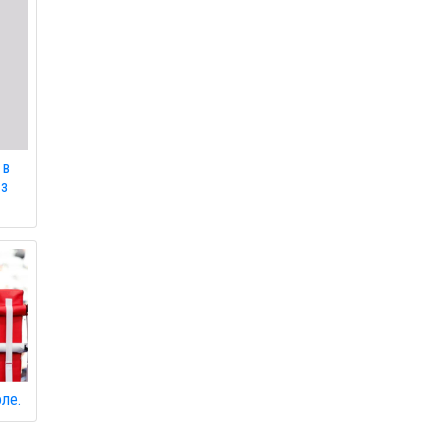
 в
 з
оле.