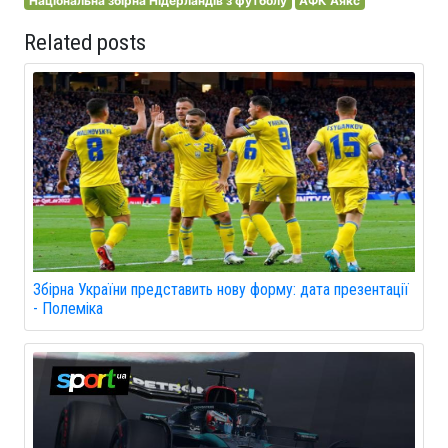
Національна збірна Нідерландів з футболу
АФК Аякс
Related posts
Збірна України представить нову форму: дата презентації
- Полеміка