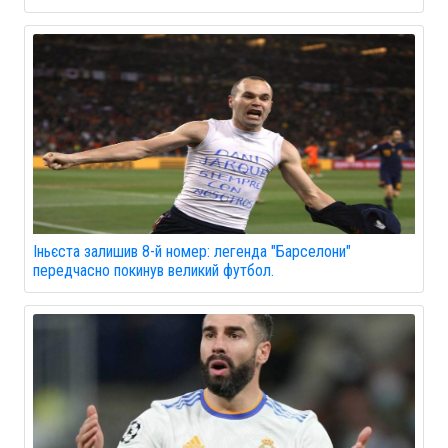
Іньєста залишив 8-й номер: легенда "Барселони"
передчасно покинув великий футбол.