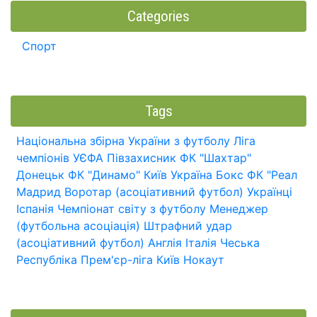
Categories
Спорт
Tags
Національна збірна України з футболу
Ліга
чемпіонів УЄФА
Півзахисник
ФК "Шахтар"
Донецьк
ФК "Динамо" Київ
Україна
Бокс
ФК "Реал
Мадрид
Воротар (асоціативний футбол)
Українці
Іспанія
Чемпіонат світу з футболу
Менеджер
(футбольна асоціація)
Штрафний удар
(асоціативний футбол)
Англія
Італія
Чеська
Республіка
Прем'єр-ліга
Київ
Нокаут