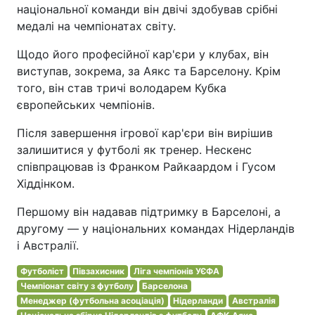
національної команди він двічі здобував срібні
медалі на чемпіонатах світу.
Щодо його професійної кар'єри у клубах, він
виступав, зокрема, за Аякс та Барселону. Крім
того, він став тричі володарем Кубка
європейських чемпіонів.
Після завершення ігрової кар'єри він вирішив
залишитися у футболі як тренер. Нескенс
співпрацював із Франком Райкаардом і Гусом
Хіддінком.
Першому він надавав підтримку в Барселоні, а
другому — у національних командах Нідерландів
і Австралії.
Футболіст
Півзахисник
Ліга чемпіонів УЄФА
Чемпіонат світу з футболу
Барселона
Менеджер (футбольна асоціація)
Нідерланди
Австралія