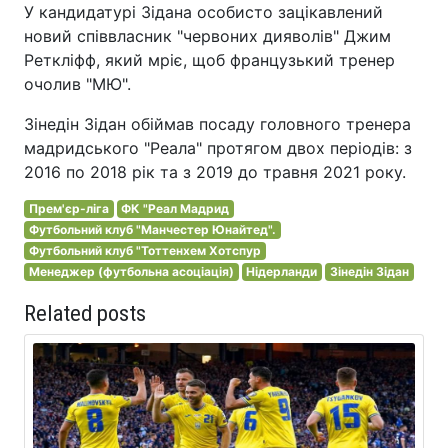
У кандидатурі Зідана особисто зацікавлений
новий співвласник "червоних дияволів" Джим
Реткліфф, який мріє, щоб французький тренер
очолив "МЮ".
Зінедін Зідан обіймав посаду головного тренера
мадридського "Реала" протягом двох періодів: з
2016 по 2018 рік та з 2019 до травня 2021 року.
Прем'єр-ліга
ФК "Реал Мадрид
Футбольний клуб "Манчестер Юнайтед".
Футбольний клуб "Тоттенхем Хотспур
Менеджер (футбольна асоціація)
Нідерланди
Зінедін Зідан
Related posts