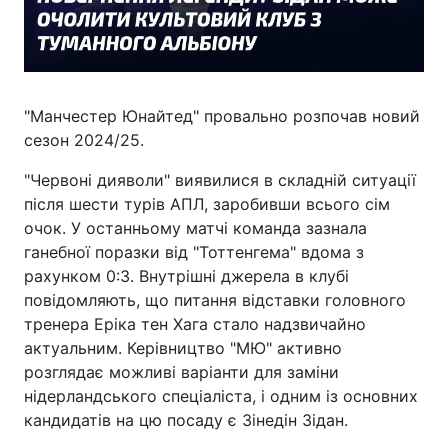
"Манчестер Юнайтед" провально розпочав новий
сезон 2024/25.
"Червоні дияволи" виявилися в складній ситуації
після шести турів АПЛ, заробивши всього сім
очок. У останньому матчі команда зазнала
ганебної поразки від "Тоттенгема" вдома з
рахунком 0:3. Внутрішні джерела в клубі
повідомляють, що питання відставки головного
тренера Еріка тен Хага стало надзвичайно
актуальним. Керівництво "МЮ" активно
розглядає можливі варіанти для заміни
нідерландського спеціаліста, і одним із основних
кандидатів на цю посаду є Зінедін Зідан.