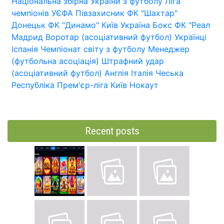
Національна збірна України з футболу
Ліга
чемпіонів УЄФА
Півзахисник
ФК "Шахтар"
Донецьк
ФК "Динамо" Київ
Україна
Бокс
ФК "Реал
Мадрид
Воротар (асоціативний футбол)
Українці
Іспанія
Чемпіонат світу з футболу
Менеджер
(футбольна асоціація)
Штрафний удар
(асоціативний футбол)
Англія
Італія
Чеська
Республіка
Прем'єр-ліга
Київ
Нокаут
Recent posts