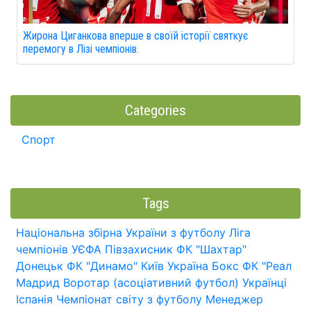
Жирона Циганкова вперше в своїй історії святкує
перемогу в Лізі чемпіонів.
Categories
Спорт
Tags
Національна збірна України з футболу
Ліга
чемпіонів УЄФА
Півзахисник
ФК "Шахтар"
Донецьк
ФК "Динамо" Київ
Україна
Бокс
ФК "Реал
Мадрид
Воротар (асоціативний футбол)
Українці
Іспанія
Чемпіонат світу з футболу
Менеджер