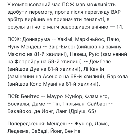
У компенсований час ПСЖ мав можливість
здобути перемогу, проте після перегляду ВАР
арбітр вирішив не призначати пенальті, в
результаті чого матч завершився внічию — 1:1.
ПСЖ: Доннарума -- Хакімі, Маркіньйос, Пачо,
Нуну Мендеш -- Заїр-Емері (вийшов на заміну
Маюлю на 81-й хвилині), Невеш, Руїс (замінений
на Феррейру на 59-й хвилині) -- Дембеле
(вийшов Дуе на 81-й хвилині), Лі Кан Ін
(замінений на Асенсіо на 68-й хвилині), Баркола
(вийшов Коло Муані на 81-й хвилині).
ПСВ: Бенітес -- Мауро Жуніор, Фламінго,
Боскальї, Дамс -- Тіл, Тілльман, Сайбарі --
Бакайоко, де Йонг, Ланг (Дріуш, 65)
Попередження: Мендеш -- Жуніор, Дамс,
Ледезма, Бабаді, Йонг, Беніте.