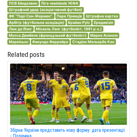
ПСВ Ейндховен
Ліга чемпіонів УЄФА
Штрафний удар (асоціативний футбол)
ФК "Парі Сен-Жермен".
Парк Принців
Штрафна картка
Арбітр (футбольна асоціація)
Брайан Руїс
Ередивізія
Люк де Йонг
Міхаель Ланг (футболіст, 1991 р.н.)
Мусса Дембеле (французький футболіст)
Марко Асенсіо
Маркіньос
Факундо Феррейра
Стадіон Мальербе Кан
Related posts
Збірна України представить нову форму: дата презентації
- Полеміка