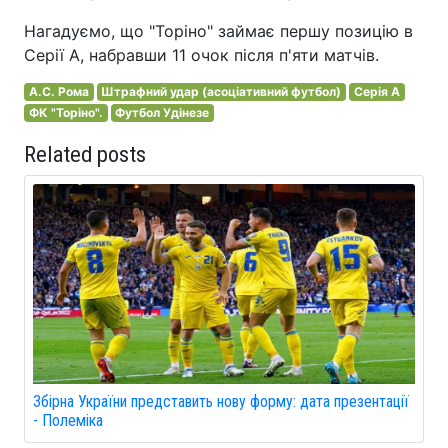
Нагадуємо, що "Торіно" займає першу позицію в
Серії А, набравши 11 очок після п'яти матчів.
А.С. Рома
Штрафний удар (асоціативний футбол)
Серія A
ФК "Торіно".
Футбол Удінезе
Related posts
Збірна України представить нову форму: дата презентації
- Полеміка