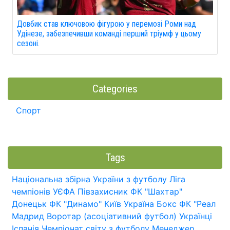
Довбик став ключовою фігурою у перемозі Роми над
Удінезе, забезпечивши команді перший тріумф у цьому
сезоні.
Categories
Спорт
Tags
Національна збірна України з футболу
Ліга
чемпіонів УЄФА
Півзахисник
ФК "Шахтар"
Донецьк
ФК "Динамо" Київ
Україна
Бокс
ФК "Реал
Мадрид
Воротар (асоціативний футбол)
Українці
Іспанія
Чемпіонат світу з футболу
Менеджер