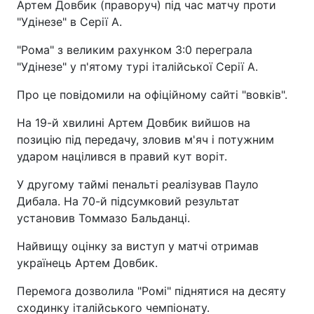
Артем Довбик (праворуч) під час матчу проти
"Удінезе" в Серії А.
"Рома" з великим рахунком 3:0 переграла
"Удінезе" у п'ятому турі італійської Серії А.
Про це повідомили на офіційному сайті "вовків".
На 19-й хвилині Артем Довбик вийшов на
позицію під передачу, зловив м'яч і потужним
ударом націлився в правий кут воріт.
У другому таймі пенальті реалізував Пауло
Дибала. На 70-й підсумковий результат
установив Томмазо Бальданці.
Найвищу оцінку за виступ у матчі отримав
українець Артем Довбик.
Перемога дозволила "Ромі" піднятися на десяту
сходинку італійського чемпіонату.