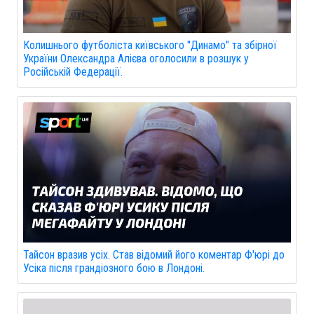
Колишнього футболіста київського "Динамо" та збірної
України Олександра Алієва оголосили в розшук у
Російській Федерації.
Тайсон вразив усіх. Став відомий його коментар Ф'юрі до
Усіка після грандіозного бою в Лондоні.