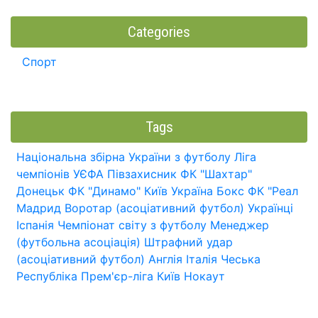
Categories
Спорт
Tags
Національна збірна України з футболу
Ліга
чемпіонів УЄФА
Півзахисник
ФК "Шахтар"
Донецьк
ФК "Динамо" Київ
Україна
Бокс
ФК "Реал
Мадрид
Воротар (асоціативний футбол)
Українці
Іспанія
Чемпіонат світу з футболу
Менеджер
(футбольна асоціація)
Штрафний удар
(асоціативний футбол)
Англія
Італія
Чеська
Республіка
Прем'єр-ліга
Київ
Нокаут