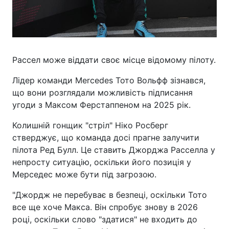
Рассел може віддати своє місце відомому пілоту.
Лідер команди Mercedes Тото Вольфф зізнався,
що вони розглядали можливість підписання
угоди з Максом Ферстаппеном на 2025 рік.
Колишній гонщик "стріл" Ніко Росберг
стверджує, що команда досі прагне залучити
пілота Ред Булл. Це ставить Джорджа Расселла у
непросту ситуацію, оскільки його позиція у
Мерседес може бути під загрозою.
"Джордж не перебуває в безпеці, оскільки Тото
все ще хоче Макса. Він спробує знову в 2026
році, оскільки слово "здатися" не входить до