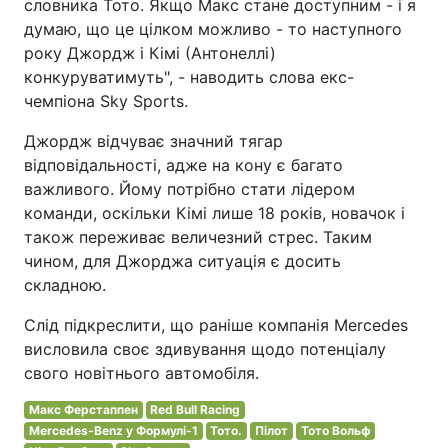
словника Тото. Якщо Макс стане доступним - і я
думаю, що це цілком можливо - то наступного
року Джордж і Кімі (Антонеллі)
конкуруватимуть", - наводить слова екс-
чемпіона Sky Sports.
Джордж відчуває значний тягар
відповідальності, адже на кону є багато
важливого. Йому потрібно стати лідером
команди, оскільки Кімі лише 18 років, новачок і
також переживає величезний стрес. Таким
чином, для Джорджа ситуація є досить
складною.
Слід підкреслити, що раніше компанія Mercedes
висловила своє здивування щодо потенціалу
свого новітнього автомобіля.
Макс Ферстаппен
Red Bull Racing
Mercedes-Benz у Формулі-1
Тото.
Пілот
Тото Вольф