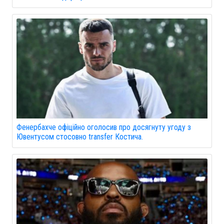
Фенербахче офіційно оголосив про досягнуту угоду з
Ювентусом стосовно transfer Костича.