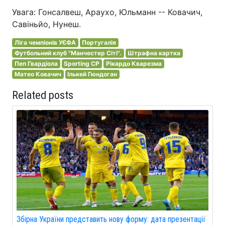
Увага: Гонсалвеш, Араухо, Юльманн -- Ковачич,
Савіньйо, Нунеш.
Ліга чемпіонів УЄФА
Португалія
Футбольний клуб "Манчестер Сіті".
Штрафна картка
Пеп Гвардіола
Sporting CP
Рікардо Кварезма
Матео Ковачич
Ількей Гюндоган
Related posts
Збірна України представить нову форму: дата презентації