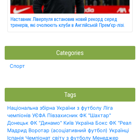
Наставник Ліверпуля встановив новий рекорд серед
тренерів, які очолюють клуби в Англійській Прем'єр-лізі.
Categories
Спорт
Tags
Національна збірна України з футболу
Ліга
чемпіонів УЄФА
Півзахисник
ФК "Шахтар"
Донецьк
ФК "Динамо" Київ
Україна
Бокс
ФК "Реал
Мадрид
Воротар (асоціативний футбол)
Українці
Іспанія
Чемпіонат світу з футболу
Менеджер