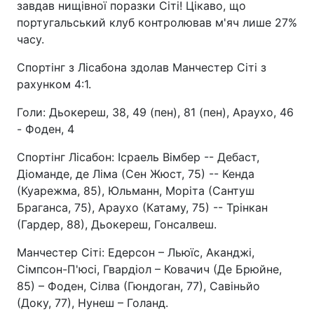
завдав нищівної поразки Сіті! Цікаво, що
португальський клуб контролював м'яч лише 27%
часу.
Спортінг з Лісабона здолав Манчестер Сіті з
рахунком 4:1.
Голи: Дьокереш, 38, 49 (пен), 81 (пен), Араухо, 46
- Фоден, 4
Спортінг Лісабон: Ісраель Вімбер -- Дебаст,
Діоманде, де Ліма (Сен Жюст, 75) -- Кенда
(Куарежма, 85), Юльманн, Моріта (Сантуш
Браганса, 75), Араухо (Катаму, 75) -- Трінкан
(Гардер, 88), Дьокереш, Гонсалвеш.
Манчестер Сіті: Едерсон – Льюїс, Аканджі,
Сімпсон-П'юсі, Гвардіол – Ковачич (Де Брюйне,
85) – Фоден, Сілва (Гюндоган, 77), Савіньйо
(Доку, 77), Нунеш – Голанд.