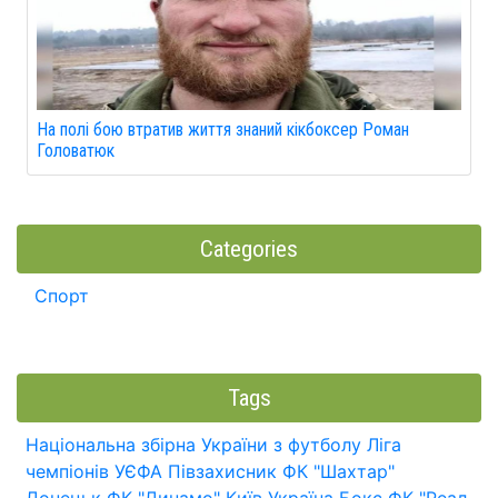
На полі бою втратив життя знаний кікбоксер Роман
Головатюк
Categories
Спорт
Tags
Національна збірна України з футболу
Ліга
чемпіонів УЄФА
Півзахисник
ФК "Шахтар"