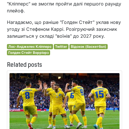
"Кліпперс" не змогли пройти далі першого раунду
плейоф.
Нагадаємо, що раніше "Голден Стейт" уклав нову
угоду зі Стефеном Каррі. Розігруючий захисник
залишиться у складі "воїнів" до 2027 року.
Лос-Анджелес Кліпперс
Twitter
Відскок (баскетбол)
Голден Стейт Ворріорз
Related posts