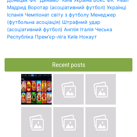
Донецьк
ФК "Динамо" Київ
Україна
Бокс
ФК "Реал
Мадрид
Воротар (асоціативний футбол)
Українці
Іспанія
Чемпіонат світу з футболу
Менеджер
(футбольна асоціація)
Штрафний удар
(асоціативний футбол)
Англія
Італія
Чеська
Республіка
Прем'єр-ліга
Київ
Нокаут
Recent posts