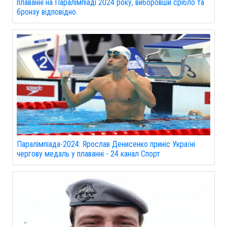
плаванні на Паралімпіаді 2024 року, виборовши срібло та
бронзу відповідно.
Паралімпіада-2024: Ярослав Денисенко приніс Україні
чергову медаль у плаванні - 24 канал Спорт