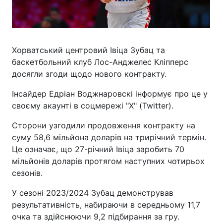
Хорватський центровий Івіца Зубац та
баскетбольний клуб Лос-Анджелес Кліпперс
досягли згоди щодо нового контракту.
Інсайдер Едріан Воджнаровскі інформує про це у
своєму акаунті в соцмережі "Х" (Twitter).
Сторони узгодили продовження контракту на
суму 58,6 мільйона доларів на трирічний термін.
Це означає, що 27-річний Івіца заробить 70
мільйонів доларів протягом наступних чотирьох
сезонів.
У сезоні 2023/2024 Зубац демонстрував
результативність, набираючи в середньому 11,7
очка та здійснюючи 9,2 підбирання за гру.