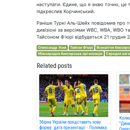
наступати. Єдине, що я знаю точно, це т
підкреслив Корчинський.
Раніше Туркі Аль-Шейх повідомив про т
дивізіоні за версіями WBC, WBA, WBO 
Тайсоном Ф'юрі відбудеться 21 грудня 2
Олександр Усик
Тайсон Ф'юрі
Всесвітня боксерс
Міжнародна боксерська організація
Середня ваг
Related posts
Колиш
Збірна України представить нову
"Дина
форму: дата презентації - Полеміка
Олекс