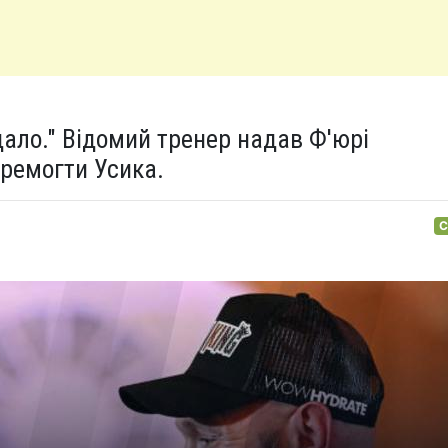
дало." Відомий тренер надав Ф'юрі
еремогти Усика.
С