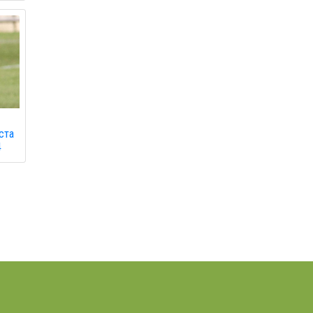
ста
4