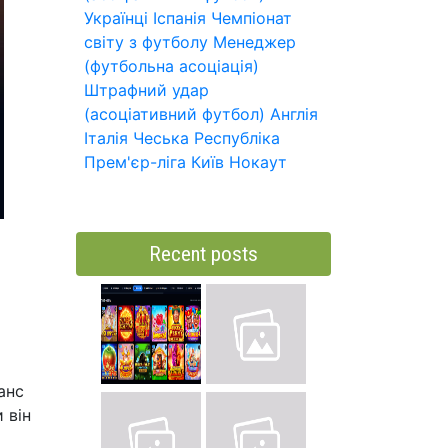
Українці
Іспанія
Чемпіонат
світу з футболу
Менеджер
(футбольна асоціація)
Штрафний удар
(асоціативний футбол)
Англія
Італія
Чеська Республіка
Прем'єр-ліга
Київ
Нокаут
Recent posts
анс
 він