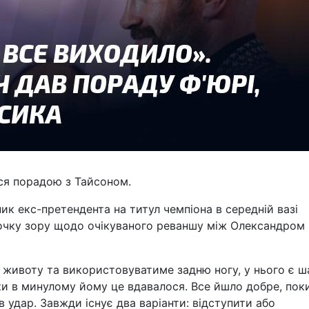
ся порадою з Тайсоном.
к екс-претендента на титул чемпіона в середній вазі
точку зору щодо очікуваного реваншу між Олександром
 животу та використовуватиме задню ногу, у нього є ш
ки в минулому йому це вдавалося. Все йшло добре, поки
в удар. Завжди існує два варіанти: відступити або