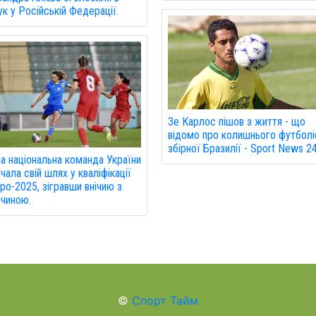
к у Російській Федерації.
Зе Карлос пішов з життя - що
відомо про колишнього футболі
збірної Бразилії - Sport News 2
а національна команда України
чала свій шлях у кваліфікації
ро-2025, зігравши внічию з
чиною.
©
Спорт Тайм