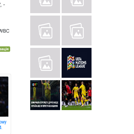
, -
 WBC
зація
вому
4.