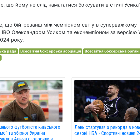
е, що йому не слід намагатися боксувати в стилі Усика"
е, що бій-реванш між чемпіоном світу в суперважкому
та IBO Олександром Усиком та ексчемпіоном за версією
024 року.
ька рада
Всесвітня боксерська асоціація
Всесвітня боксерська органі
а
нього футболіста київського
Лень стартував з рекорда в но
мо" та збірної України
сезоні НБА - Спортивні новини 2
андра Алієва оголосили в