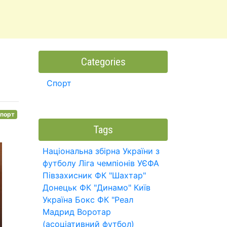
Categories
Спорт
порт
Tags
Національна збірна України з
футболу
Ліга чемпіонів УЄФА
Півзахисник
ФК "Шахтар"
Донецьк
ФК "Динамо" Київ
Україна
Бокс
ФК "Реал
Мадрид
Воротар
(асоціативний футбол)