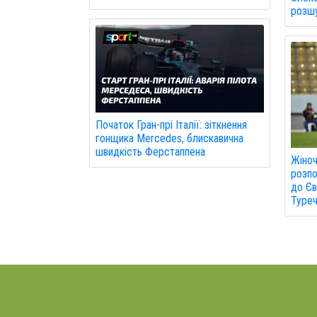
розшу
Початок Гран-прі Італії: зіткнення
гонщика Mercedes, блискавична
швидкість Ферстаппена
Жіноч
розпо
до Єв
Туреч