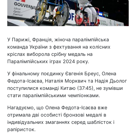
У Парижі, Франція, жіноча паралімпійська
команда України з фехтування на колісних
кріслах виборола срібну медаль на
Паралімпійських іграх 2024 року.
У фінальному поєдинку Євгенія Бреус, Олена
Федота-Ісаєва, Наталія Морквич та Надія Дьолог
поступилися команді Китаю (37:45), не зумівши
стати паралімпійськими чемпіонками.
Нагадуємо, що Олена Федота-Ісаєва вже
отримала дві особисті бронзові медалі в
індивідуальних змаганнях серед шаблісток і
рапіристок.