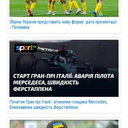
Збірна України представить нову форму: дата презентації
- Полеміка
Початок Гран-прі Італії: зіткнення гонщика Mercedes,
блискавична швидкість Ферстаппена