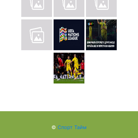
©
Спорт Тайм