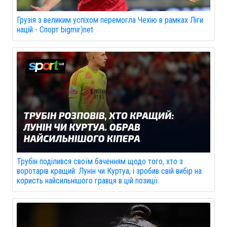
Грузія з великим успіхом перемогла Чехію в рамках Ліги
націй - Спорт bigmir)net
Трубін поділився своїм баченням щодо того, хто з
воротарів кращий: Лунін чи Куртуа, і зробив свій вибір на
користь найсильнішого гравця в цій позиції.