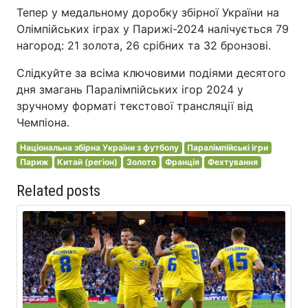
Тепер у медальному доробку збірної України на
Олімпійських іграх у Парижі-2024 налічується 79
нагород: 21 золота, 26 срібних та 32 бронзові.
Слідкуйте за всіма ключовими подіями десятого
дня змагань Паралімпійських ігор 2024 у
зручному форматі текстової трансляції від
Чемпіона.
Національна збірна України з футболу
Паралімпійські ігри
Париж
Китай (регіон)
Золото
Франція
Фехтування
Related posts