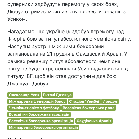
суперники здобудуть перемогу у своїх боях,
Дюбуа отримає можливість провести реванш з
Усиком.
Нагадаємо, що українець здобув перемогу над
Ф'юрі в бою за титул абсолютного чемпіона світу.
Наступна зустріч між цими боксерами
запланована на 21 грудня в Саудівській Аравії. У
рамках реваншу титул абсолютного чемпіона
світу не буде в грі, оскільки Усик відмовився від
титулу IBF, щоб він став доступним для бою
Джошуа і Дюбуа.
Олександр Усик
Ентоні Джошуа
Міжнародна федерація боксу
Стадіон "Уемблі
Лондон
Чемпіонат світу з футболу
Всесвітня боксерська рада
Всесвітня боксерська асоціація
Всесвітня боксерська організація
Саудівська Аравія
Міжнародна боксерська організація