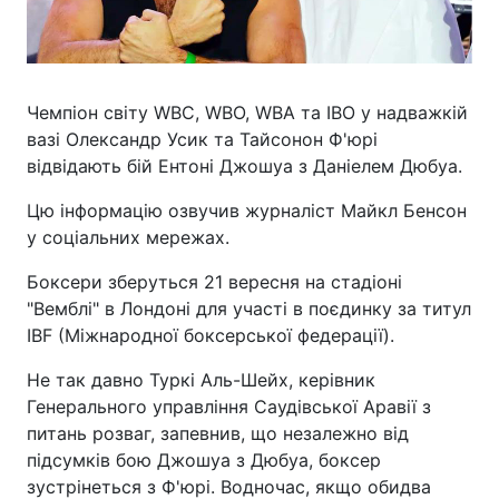
Чемпіон світу WBC, WBO, WBA та IBO у надважкій
вазі Олександр Усик та Тайсонон Ф'юрі
відвідають бій Ентоні Джошуа з Даніелем Дюбуа.
Цю інформацію озвучив журналіст Майкл Бенсон
у соціальних мережах.
Боксери зберуться 21 вересня на стадіоні
"Вемблі" в Лондоні для участі в поєдинку за титул
IBF (Міжнародної боксерської федерації).
Не так давно Туркі Аль-Шейх, керівник
Генерального управління Саудівської Аравії з
питань розваг, запевнив, що незалежно від
підсумків бою Джошуа з Дюбуа, боксер
зустрінеться з Ф'юрі. Водночас, якщо обидва