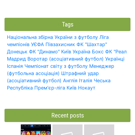
Tags
Національна збірна України з футболу
Ліга
чемпіонів УЄФА
Півзахисник
ФК "Шахтар"
Донецьк
ФК "Динамо" Київ
Україна
Бокс
ФК "Реал
Мадрид
Воротар (асоціативний футбол)
Українці
Іспанія
Чемпіонат світу з футболу
Менеджер
(футбольна асоціація)
Штрафний удар
(асоціативний футбол)
Англія
Італія
Чеська
Республіка
Прем'єр-ліга
Київ
Нокаут
Recent posts