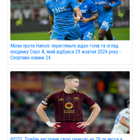
Мілан проти Наполі: перегляньте відео голів та огляд
поєдинку Серії А, який відбувся 29 жовтня 2024 року -
Спортивні новини 24.
ФОТО. Довбик висловив свою реакцію на 29-те місце в