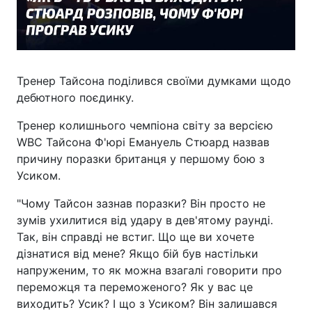
Тренер Тайсона поділився своїми думками щодо
дебютного поєдинку.
Тренер колишнього чемпіона світу за версією
WBC Тайсона Ф'юрі Емануель Стюард назвав
причину поразки британця у першому бою з
Усиком.
"Чому Тайсон зазнав поразки? Він просто не
зумів ухилитися від удару в дев'ятому раунді.
Так, він справді не встиг. Що ще ви хочете
дізнатися від мене? Якщо бій був настільки
напруженим, то як можна взагалі говорити про
переможця та переможеного? Як у вас це
виходить? Усик? І що з Усиком? Він залишався