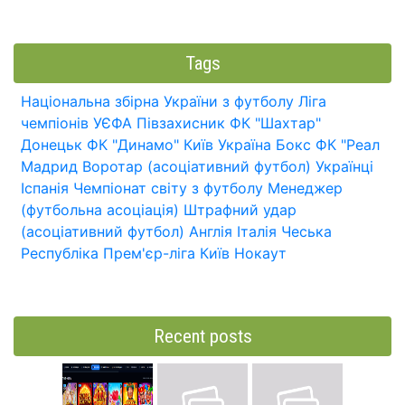
Tags
Національна збірна України з футболу
Ліга
чемпіонів УЄФА
Півзахисник
ФК "Шахтар"
Донецьк
ФК "Динамо" Київ
Україна
Бокс
ФК "Реал
Мадрид
Воротар (асоціативний футбол)
Українці
Іспанія
Чемпіонат світу з футболу
Менеджер
(футбольна асоціація)
Штрафний удар
(асоціативний футбол)
Англія
Італія
Чеська
Республіка
Прем'єр-ліга
Київ
Нокаут
Recent posts