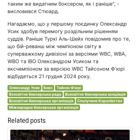
таким же видатним боксером, як і раніше", -
висловився Стюард.
Нагадаємо, що у першому поєдинку Олександр
Усик здобув перемогу роздільним рішенням
суддів. Раніше Туркі Аль-Шейх повідомив про те,
що бій-реванш між чемпіоном світу в
суперважкому дивізіоні за версіями WBC, WBA,
WBO та IBO Олександром Усиком та
ексчемпіоном за версією WBC Тайсоном Ф'юрі
відбудеться 21 грудня 2024 року.
Олександр Усик
Бокс
Тайсон Ф'юрі
Всесвітня боксерська рада
Всесвітня боксерська асоціація
Всесвітня боксерська організація
Сполучене Королівство
Міжнародна боксерська організація
Related posts