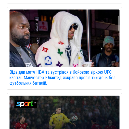
Відвідав матч НБА та зустрівся з бойовою зіркою UFC:
капітан Манчестер Юнайтед яскраво провів тиждень без
футбольних баталій.