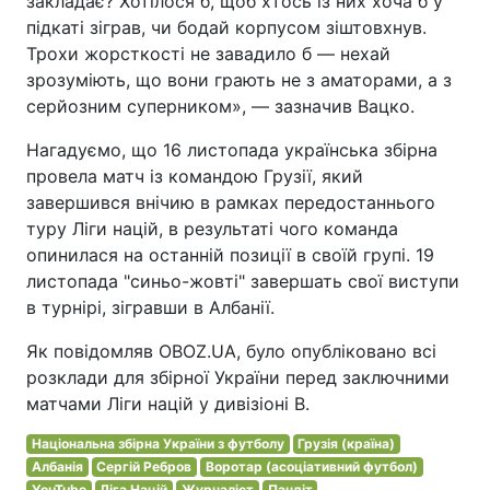
закладає? Хотілося б, щоб хтось із них хоча б у
підкаті зіграв, чи бодай корпусом зіштовхнув.
Трохи жорсткості не завадило б — нехай
зрозуміють, що вони грають не з аматорами, а з
серйозним суперником», — зазначив Вацко.
Нагадуємо, що 16 листопада українська збірна
провела матч із командою Грузії, який
завершився внічию в рамках передостаннього
туру Ліги націй, в результаті чого команда
опинилася на останній позиції в своїй групі. 19
листопада "синьо-жовті" завершать свої виступи
в турнірі, зігравши в Албанії.
Як повідомляв OBOZ.UA, було опубліковано всі
розклади для збірної України перед заключними
матчами Ліги націй у дивізіоні В.
Національна збірна України з футболу
Грузія (країна)
Албанія
Сергій Ребров
Воротар (асоціативний футбол)
YouTube
Ліга Націй
Журналіст
Пандіт