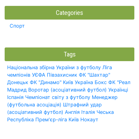
Categories
Спорт
Tags
Національна збірна України з футболу
Ліга
чемпіонів УЄФА
Півзахисник
ФК "Шахтар"
Донецьк
ФК "Динамо" Київ
Україна
Бокс
ФК "Реал
Мадрид
Воротар (асоціативний футбол)
Українці
Іспанія
Чемпіонат світу з футболу
Менеджер
(футбольна асоціація)
Штрафний удар
(асоціативний футбол)
Англія
Італія
Чеська
Республіка
Прем'єр-ліга
Київ
Нокаут