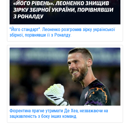
"Його стандарт". Леоненко розгромив зірку української
збірної, порівнявши її з Роналду.
Фіорентина прагне утримати Де Хеа, незважаючи на
зацікавленість з боку інших команд.