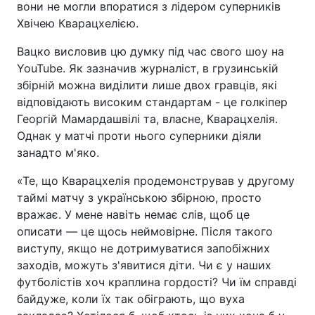
вони не могли впоратися з лідером суперників
Хвічею Кварацхелією.
Вацко висловив цю думку під час свого шоу на
YouTube. Як зазначив журналіст, в грузинській
збірній можна виділити лише двох гравців, які
відповідають високим стандартам - це голкіпер
Георгій Мамардашвілі та, власне, Кварацхелія.
Однак у матчі проти нього суперники діяли
занадто м'яко.
«Те, що Кварацхелія продемонстрував у другому
таймі матчу з українською збірною, просто
вражає. У мене навіть немає слів, щоб це
описати — це щось неймовірне. Після такого
виступу, якщо не дотримуватися запобіжних
заходів, можуть з'явитися діти. Чи є у наших
футболістів хоч краплина гордості? Чи їм справді
байдуже, коли їх так обіграють, що вуха