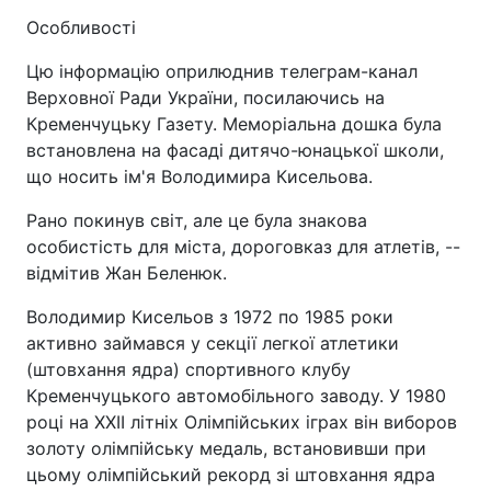
Особливості
Цю інформацію оприлюднив телеграм-канал
Верховної Ради України, посилаючись на
Кременчуцьку Газету. Меморіальна дошка була
встановлена на фасаді дитячо-юнацької школи,
що носить ім'я Володимира Кисельова.
Рано покинув світ, але це була знакова
особистість для міста, дороговказ для атлетів, --
відмітив Жан Беленюк.
Володимир Кисельов з 1972 по 1985 роки
активно займався у секції легкої атлетики
(штовхання ядра) спортивного клубу
Кременчуцького автомобільного заводу. У 1980
році на ХХІІ літніх Олімпійських іграх він виборов
золоту олімпійську медаль, встановивши при
цьому олімпійський рекорд зі штовхання ядра