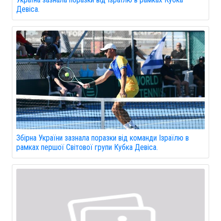
Девіса.
Збірна України зазнала поразки від команди Ізраїлю в
рамках першої Світової групи Кубка Девіса.