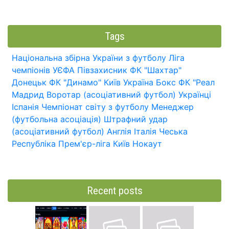
Tags
Національна збірна України з футболу
Ліга
чемпіонів УЄФА
Півзахисник
ФК "Шахтар"
Донецьк
ФК "Динамо" Київ
Україна
Бокс
ФК "Реал
Мадрид
Воротар (асоціативний футбол)
Українці
Іспанія
Чемпіонат світу з футболу
Менеджер
(футбольна асоціація)
Штрафний удар
(асоціативний футбол)
Англія
Італія
Чеська
Республіка
Прем'єр-ліга
Київ
Нокаут
Recent posts